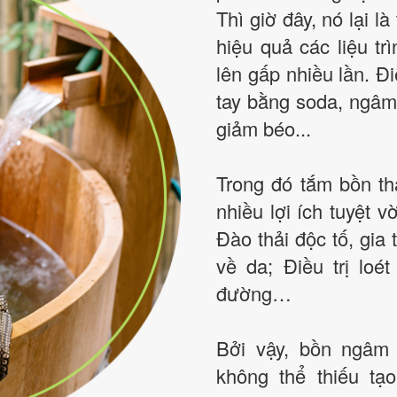
Thì giờ đây, nó lại là
hiệu quả các liệu t
lên gấp nhiều lần. Đi
tay bằng soda, ngâm
giảm béo...
Trong đó tắm bồn t
nhiều lợi ích tuyệt v
Đào thải độc tố, gia 
về da; Điều trị loé
đường…
Bởi vậy, bồn ngâm 
không thể thiếu tạ