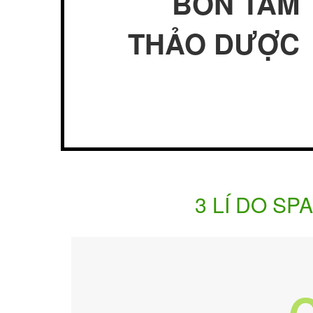
BỒN TẮM
THẢO DƯỢC
3 LÍ DO S