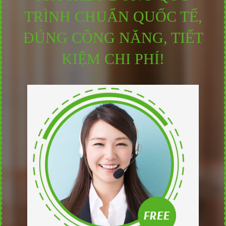
TRÌNH CHUẨN QUỐC TẾ,
ĐÚNG CÔNG NĂNG, TIẾT
KIỆM CHI PHÍ!