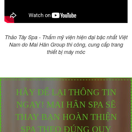
Thảo Tây Spa - Thẩm mỹ viện hiện đại bậc nhất Việt
Nam do
Mai Hân Group thi công, cung cấp trang
thiết bị máy móc
HÃY ĐỂ LẠI THÔNG TIN
NGAY! MAI HÂN SPA SẼ
THAY BẠN HOÀN THIỆN
SPA THEO ĐÚNG QUY