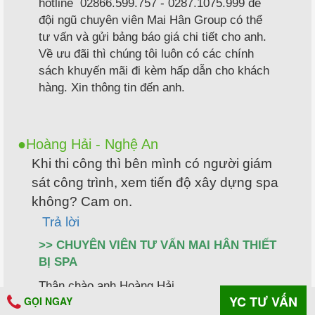
hotline 02866.599.757 - 0287.1075.999 để
đội ngũ chuyên viên Mai Hân Group có thể
tư vấn và gửi bảng báo giá chi tiết cho anh.
Về ưu đãi thì chúng tôi luôn có các chính
sách khuyến mãi đi kèm hấp dẫn cho khách
hàng. Xin thông tin đến anh.
Hoàng Hải - Nghệ An
Khi thi công thì bên mình có người giám
sát công trình, xem tiến độ xây dựng spa
không? Cam on.
Trả lời
>> CHUYÊN VIÊN TƯ VẤN MAI HÂN THIẾT
BỊ SPA
Thân chào anh Hoàng Hải
YC TƯ VẤN
GỌI NGAY
Trong quá trình thi công xây dựng spa thì