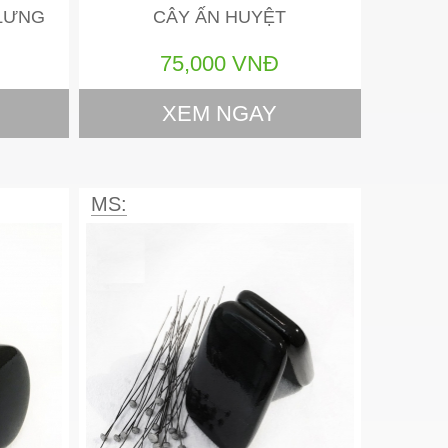
LƯNG
CÂY ẤN HUYỆT
75,000 VNĐ
XEM NGAY
MS: