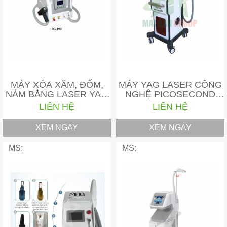
MÁY XÓA XĂM, ĐỐM,
MÁY YAG LASER CÔNG
NÁM BẰNG LASER YAG
NGHỆ PICOSECOND
Q-SWITCHED RG-199
TB-67
LIÊN HỆ
LIÊN HỆ
XEM NGAY
XEM NGAY
MS:
MS: