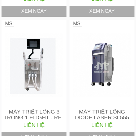
XEM NGAY
XEM NGAY
MS:
MS:
MÁY TRIỆT LÔNG 3
MÁY TRIỆT LÔNG
TRONG 1 ELIGHT - RF -
DIODE LASER SL555
…
LIÊN HỆ
LIÊN HỆ