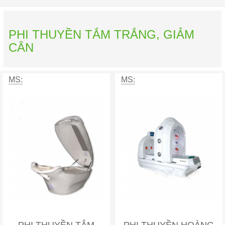
PHI THUYỀN TẮM TRẮNG, GIẢM
CÂN
MS:
MS: