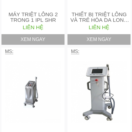
MÁY TRIỆT LÔNG 2
THIẾT BỊ TRIỆT LÔNG
TRONG 1 IPL SHR
VÀ TRẺ HÓA DA LONG
PULSE…
LIÊN HỆ
LIÊN HỆ
XEM NGAY
XEM NGAY
MS:
MS: