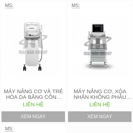
MS:
MS:
MÁY NÂNG CƠ VÀ TRẺ
MÁY NÂNG CƠ, XÓA
HÓA DA BẰNG CÔNG
NHĂN KHÔNG PHẪU
NGHỆ…
THUẬT HIFU
LIÊN HỆ
LIÊN HỆ
ULTHERAPY
XEM NGAY
XEM NGAY
MS: