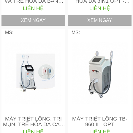
VÀ TRẺ HÓA DA BẰNG
HÓA DA 3IN1 OPT -
ELIGHT…
LASER…
LIÊN HỆ
LIÊN HỆ
XEM NGAY
XEM NGAY
MS:
MS:
MÁY TRIỆT LÔNG, TRỊ
MÁY TRIỆT LÔNG TB-
MỤN, TRẺ HÓA DA CAO
960 II - OPT
CẤP…
LIÊN HỆ
LIÊN HỆ