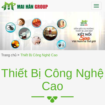
Maih
Trang chủ
>
Thiết Bị Công Nghệ Cao
Thiết Bị Công Nghệ
Cao