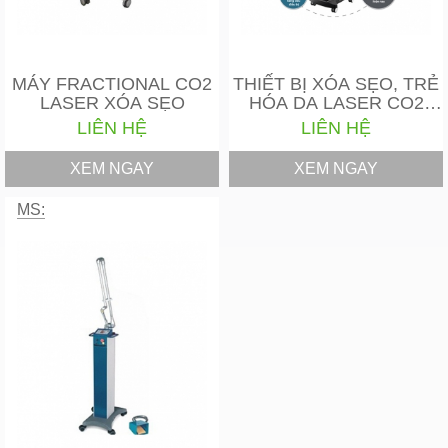
MÁY FRACTIONAL CO2
THIẾT BỊ XÓA SẸO, TRẺ
LASER XÓA SẸO
HÓA DA LASER CO2
FRACTIONAL…
LIÊN HỆ
LIÊN HỆ
XEM NGAY
XEM NGAY
MS: