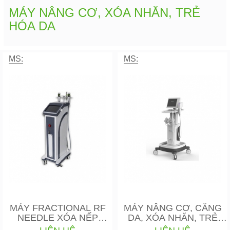
MÁY NÂNG CƠ, XÓA NHĂN, TRẺ
HÓA DA
MS:
MS:
MÁY FRACTIONAL RF
MÁY NÂNG CƠ, CĂNG
NEEDLE XÓA NẾP
DA, XÓA NHĂN, TRẺ
NHĂN
HÓA DA…