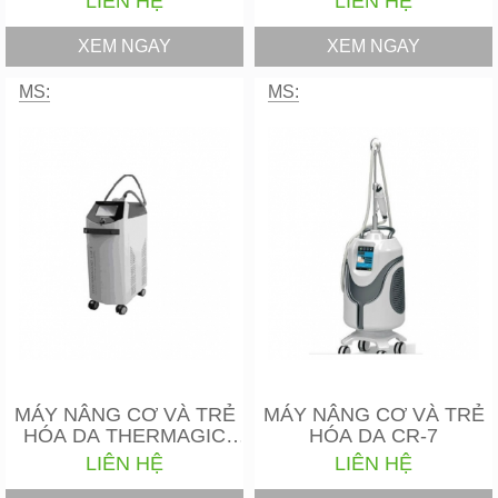
LIÊN HỆ
LIÊN HỆ
XEM NGAY
XEM NGAY
MS:
MS:
MÁY NÂNG CƠ VÀ TRẺ
MÁY NÂNG CƠ VÀ TRẺ
HÓA DA THERMAGIC
HÓA DA CR-7
LIFT (…
LIÊN HỆ
LIÊN HỆ