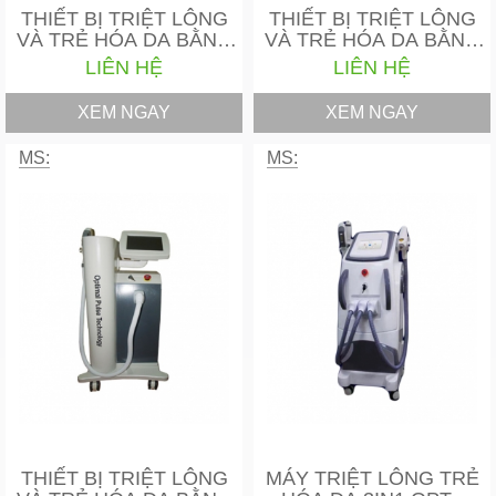
THIẾT BỊ TRIỆT LÔNG
THIẾT BỊ TRIỆT LÔNG
VÀ TRẺ HÓA DA BẰNG
VÀ TRẺ HÓA DA BẰNG
LASER…
ELIGHT…
LIÊN HỆ
LIÊN HỆ
XEM NGAY
XEM NGAY
MS:
MS:
THIẾT BỊ TRIỆT LÔNG
MÁY TRIỆT LÔNG TRẺ