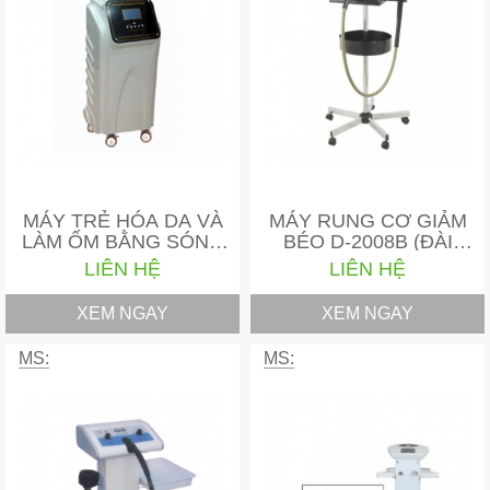
MÁY TRẺ HÓA DA VÀ
MÁY RUNG CƠ GIẢM
LÀM ỐM BẰNG SÓNG
BÉO D-2008B (ĐÀI
RF…
LOAN)
LIÊN HỆ
LIÊN HỆ
XEM NGAY
XEM NGAY
MS:
MS: