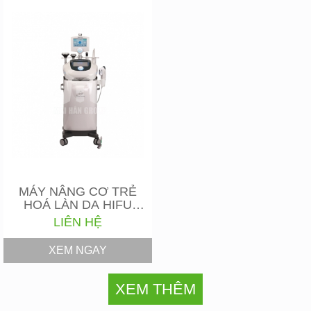
MÁY NÂNG CƠ TRẺ
HOÁ LÀN DA HIFU
SMAS THERA
LIÊN HỆ
XEM NGAY
XEM THÊM