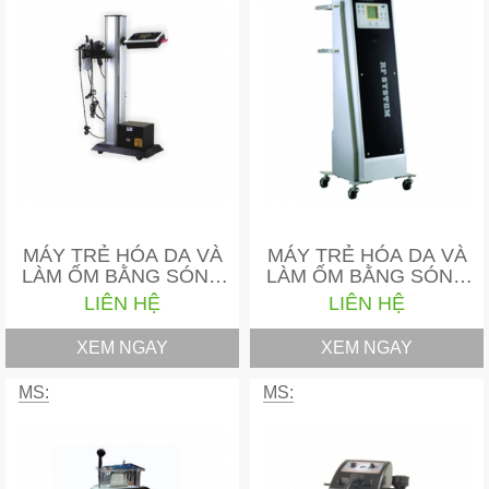
MÁY TRẺ HÓA DA VÀ
MÁY TRẺ HÓA DA VÀ
LÀM ỐM BẰNG SÓNG
LÀM ỐM BẰNG SÓNG
RF…
RF…
LIÊN HỆ
LIÊN HỆ
XEM NGAY
XEM NGAY
MS:
MS: