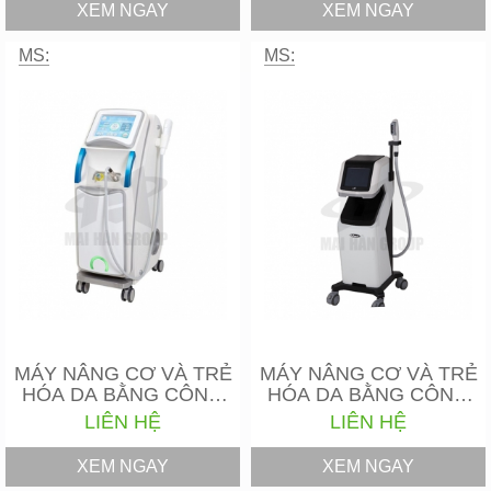
XEM NGAY
XEM NGAY
MS:
MS:
MÁY NÂNG CƠ VÀ TRẺ
MÁY NÂNG CƠ VÀ TRẺ
HÓA DA BẰNG CÔNG
HÓA DA BẰNG CÔNG
NGHỆ…
NGHỆ…
LIÊN HỆ
LIÊN HỆ
XEM NGAY
XEM NGAY