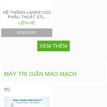
HỆ THỐNG LASER CO2
PHẪU THUẬT STL-
3000P HÀN QUỐC
LIÊN HỆ
XEM NGAY
XEM THÊM
MÁY TRỊ GIÃN MAO MẠCH
MS: