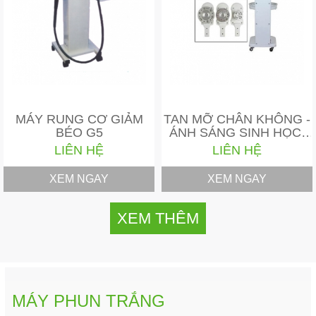
MÁY RUNG CƠ GIẢM
TAN MỠ CHÂN KHÔNG -
BÉO G5
ÁNH SÁNG SINH HỌC/
PROFESSIONAL…
LIÊN HỆ
LIÊN HỆ
XEM NGAY
XEM NGAY
XEM THÊM
MÁY PHUN TRẮNG