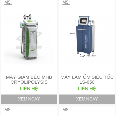
MS:
MS:
MÁY GIẢM BÉO MHB
MÁY LÀM ỐM SIÊU TỐC
CRYOLIPOLYSIS
LS-650
LIÊN HỆ
LIÊN HỆ
XEM NGAY
XEM NGAY
MS:
MS: