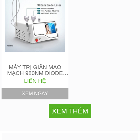
MÁY TRỊ GIÃN MAO
MẠCH 980NM DIODE
LASER
LIÊN HỆ
XEM NGAY
XEM THÊM