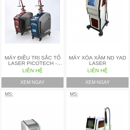
MÁY ĐIỀU TRỊ SẮC TỐ
MÁY XÓA XĂM ND YAD
LASER PICOTECH -
LASER
BƯỚC ĐỘT…
LIÊN HỆ
LIÊN HỆ
XEM NGAY
XEM NGAY
MS:
MS: