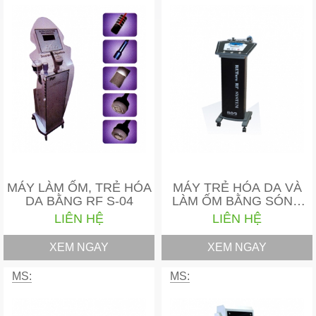
MÁY LÀM ỐM, TRẺ HÓA
MÁY TRẺ HÓA DA VÀ
DA BẰNG RF S-04
LÀM ỐM BẰNG SÓNG
RF…
LIÊN HỆ
LIÊN HỆ
XEM NGAY
XEM NGAY
MS:
MS: