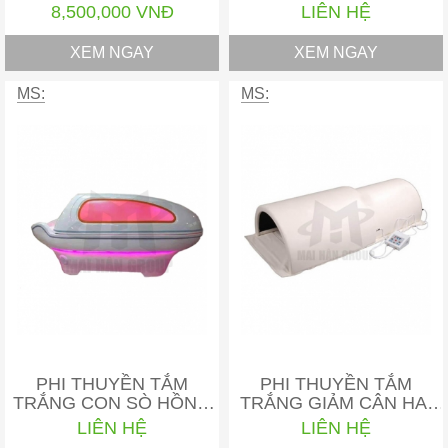
SÁNG WS-5008
VÒM BẰNG NHIỆT…
8,500,000 VNĐ
LIÊN HỆ
XEM NGAY
XEM NGAY
MS:
MS:
PHI THUYỀN TẮM
PHI THUYỀN TẮM
TRẮNG CON SÒ HỒNG
TRẮNG GIẢM CÂN HAI
NGOẠI
VÒM D-669
LIÊN HỆ
LIÊN HỆ