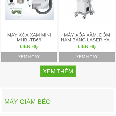
MÁY XÓA XĂM MINI
MÁY XÓA XĂM, ĐỐM
MHB -TB66
NÁM BẰNG LASER YAG
Q- SWICHED…
LIÊN HỆ
LIÊN HỆ
XEM NGAY
XEM NGAY
XEM THÊM
MÁY GIẢM BÉO