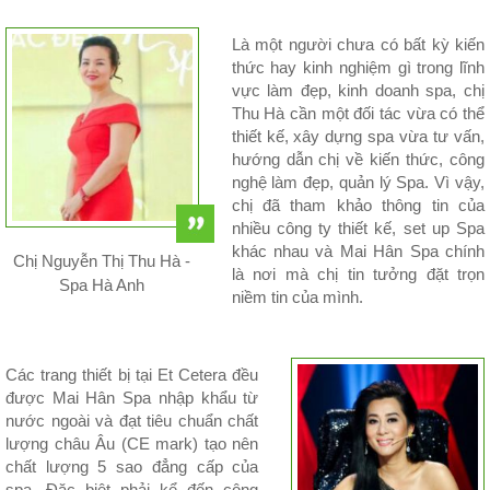
Là một người chưa có bất kỳ kiến
thức hay kinh nghiệm gì trong lĩnh
vực làm đẹp, kinh doanh spa, chị
Thu Hà cần một đối tác vừa có thể
thiết kế, xây dựng spa vừa tư vấn,
hướng dẫn chị về kiến thức, công
nghệ làm đẹp, quản lý Spa. Vì vậy,
chị đã tham khảo thông tin của
nhiều công ty thiết kế, set up Spa
khác nhau và Mai Hân Spa chính
Chị Nguyễn Thị Thu Hà -
là nơi mà chị tin tưởng đặt trọn
Spa Hà Anh
niềm tin của mình.
Các trang thiết bị tại Et Cetera đều
được Mai Hân Spa nhập khẩu từ
nước ngoài và đạt tiêu chuẩn chất
lượng châu Âu (CE mark) tạo nên
chất lượng 5 sao đẳng cấp của
spa. Đặc biệt phải kể đến công