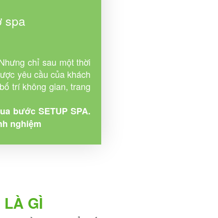
ở spa
 Nhưng chỉ sau một thời
được yêu cầu của khách
bố trí không gian, trang
 qua bước SETUP SPA.
inh nghiệm
 LÀ GÌ