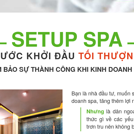
SETUP SPA
ƯỚC KHỞI ĐẦU
TỐI THƯỢ
 BẢO SỰ THÀNH CÔNG KHI KINH DOANH
Bạn là nhà đầu tư, muốn s
doanh spa, tăng thêm lợi
là dân ngoạ
Nhưng
thức gì về các yế
trơn tru nên không b