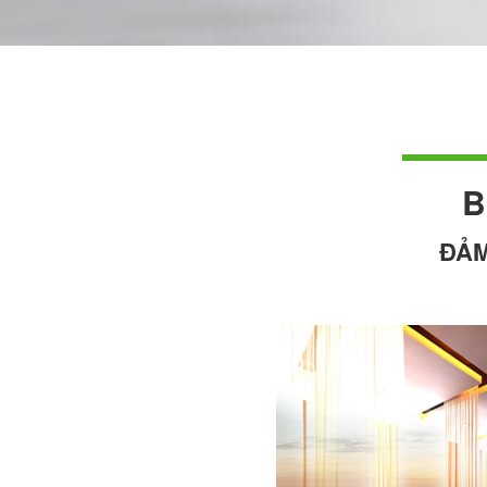
B
ĐẢM