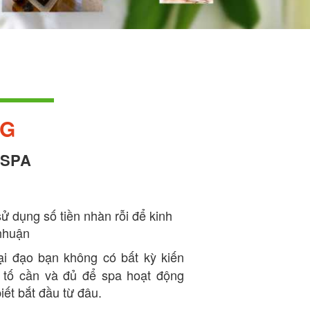
NG
 SPA
ử dụng số tiền nhàn rỗi để kinh
 nhuận
i đạo bạn không có bất kỳ kiến
u tố cần và đủ để spa hoạt động
iết bắt đầu từ đâu.