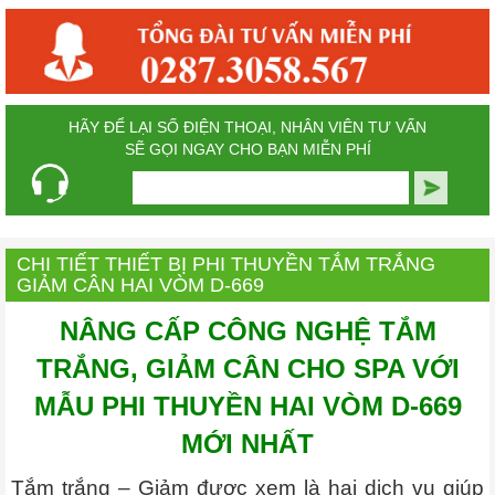
HÃY ĐỂ LẠI SỐ ĐIỆN THOẠI, NHÂN VIÊN TƯ VẤN
SẼ GỌI NGAY CHO BẠN MIỄN PHÍ
CHI TIẾT THIẾT BỊ PHI THUYỀN TẮM TRẮNG
GIẢM CÂN HAI VÒM D-669
NÂNG CẤP CÔNG NGHỆ TẮM
TRẮNG, GIẢM CÂN CHO SPA VỚI
MẪU PHI THUYỀN HAI VÒM D-669
MỚI NHẤT
Tắm trắng – Giảm được xem là hai dịch vụ giúp