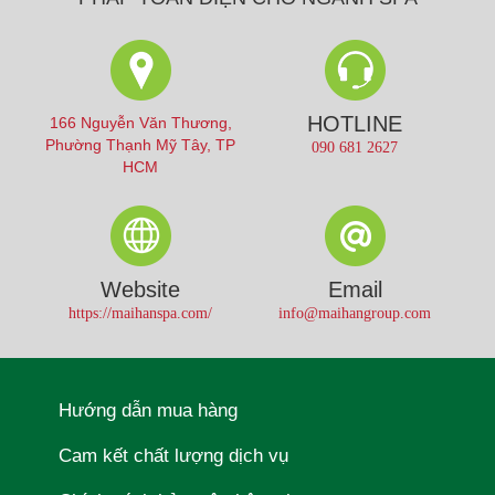
HOTLINE
166 Nguyễn Văn Thương,
Phường Thạnh Mỹ Tây, TP
090 681 2627
HCM
Website
Email
https://maihanspa.com/
info@maihangroup.com
Hướng dẫn mua hàng
Cam kết chất lượng dịch vụ