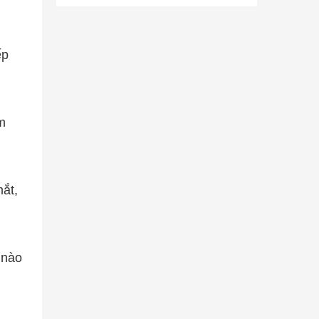
ếp
m
mắt,
 nào