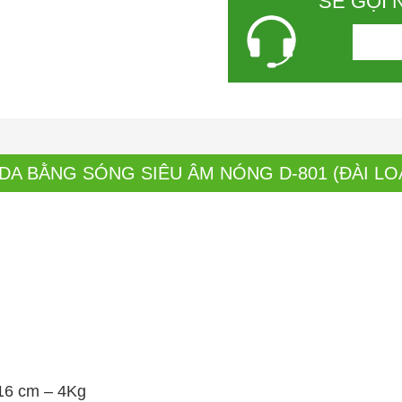
SẼ GỌI 
 DA BẰNG SÓNG SIÊU ÂM NÓNG D-801 (ĐÀI LO
 16 cm – 4Kg