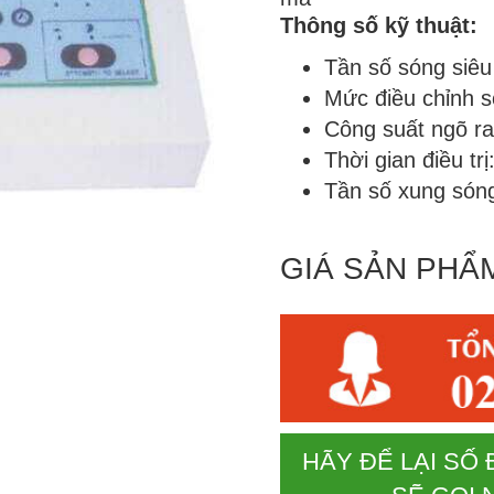
Thông số kỹ thuật:
Tần số sóng siê
Mức điều chỉnh s
Công suất ngõ r
Thời gian điều tr
Tần số xung sóng
GIÁ SẢN PHẨ
HÃY ĐỂ LẠI SỐ 