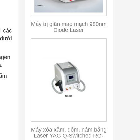
Máy trị giãn mao mạch 980nm
Diode Laser
i các
 dưới
lagen
.
 ẩm
Máy xóa xăm, đốm, nám bằng
Laser YAG Q-Switched RG-