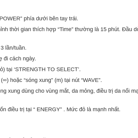
“POWER” phía dưới bên tay trái.
ỉnh thời gian thích hợp “Time” thường là 15 phút. Đầu d
3 lần/tuần.
 đi cách ngày.
nhỏ) tại ‘STRENGTH TO SELECT’.
 (∞) hoặc “sóng xung” (m) tại nút “WAVE”.
óng xung dùng cho vùng mắt, da mỏng, điều trị da nổi m
n điều trị tại “ ENERGY” . Mức đỏ là mạnh nhất.