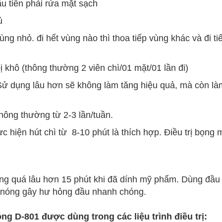
u tiên phải rửa mặt sạch
ủ
ùng nhỏ. đi hết vùng nào thì thoa tiếp vùng khác và đi ti
ị khô (thông thường 2 viên chì/01 mặt/01 lần đi)
Sử dụng lâu hơn sẽ không làm tăng hiệu quả, mà còn là
ông thường từ 2-3 lần/tuần.
c hiện hút chì từ 8-10 phút là thích hợp. Điều trị bọng 
ộng quá lâu hơn 15 phút khi đã dính mỹ phẩm. Dùng đầu
uá nóng gây hư hỏng đầu nhanh chóng.
 D-801 được dùng trong các liệu trình điều trị: