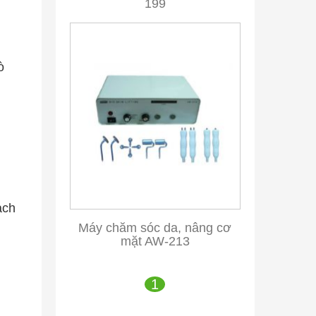
199
ò
ạch
Máy chăm sóc da, nâng cơ
mặt AW-213
1