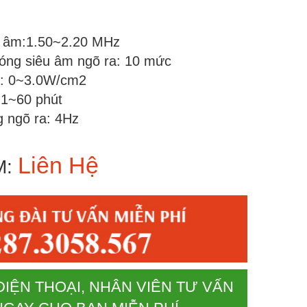
u âm:1.50~2.20 MHz
óng siêu âm ngõ ra: 10 mức
a: 0~3.0W/cm2
ị:1~60 phút
 ngõ ra: 4Hz
Liên Hệ
M:
ĐIỆN THOẠI, NHÂN VIÊN TƯ VẤN