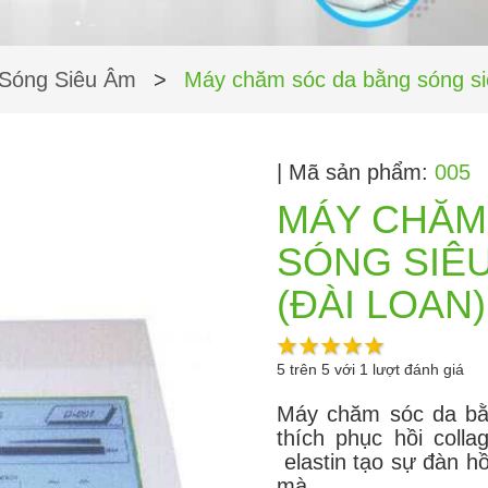
Sóng Siêu Âm
>
Máy chăm sóc da bằng sóng si
| Mã sản phẩm:
005
MÁY CHĂM
SÓNG SIÊU
(ĐÀI LOAN)
5
trên
5
với
1
lượt đánh giá
Máy chăm sóc da bằ
thích phục hồi col
elastin tạo sự đàn h
mà