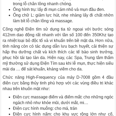
trong lỗ chân lông nhanh chóng.
Ống hình trụ: lấy đi mụn cám nhỏ và mụn đầu đen.
Ống chữ L: giảm lực hút, nhẹ nhàng lấy đi chất nhờn
làm bít lỗ chân lông và massage.
Công nghệ Điện tím sử dụng tia tử ngoại với bước sóng
412nm dao động rất nhanh với tần số 100 đến 350Khz tạo
ra nhiệt loại bỏ độc tố và vi khuẩn trên bề mặt da. Hơn nữa,
tính năng còn có tác dụng dẫn lưu bạch huyết, cải thiện sự
hấp thu dưỡng chất và kích thích các tế bào sinh trưởng,
phục hồi tái tạo làn da. Hiện nay, các Spa, Trung tâm thẩm
mỹ thường sử dụng Điện Tím sau khi lễ mụn, thực hiện siêu
mài da … để sát khuẩn, kháng viêm cho da.
Chức năng High-Frequency của máy D-7008 gồm 4 đầu
điện cực bằng thủy tinh phù hợp với các vùng điều trị khác
nhau trên khuôn mặt như:
Điện cực massage điểm và điểm mắt: cho những ngóc
ngách nhỏ như khóe mũi, dưới mắt, mi…
Điện cực hình muỗng: cho má, trán
Điện cực hình nấm: cho khu vực rộng lớn như cổ,