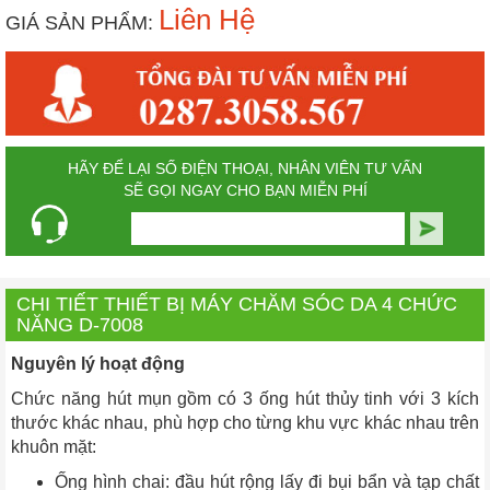
Liên Hệ
GIÁ SẢN PHẨM:
HÃY ĐỂ LẠI SỐ ĐIỆN THOẠI, NHÂN VIÊN TƯ VẤN
SẼ GỌI NGAY CHO BẠN MIỄN PHÍ
CHI TIẾT THIẾT BỊ MÁY CHĂM SÓC DA 4 CHỨC
NĂNG D-7008
Nguyên lý hoạt động
Chức năng hút mụn gồm có 3 ống hút thủy tinh với 3 kích
thước khác nhau, phù hợp cho từng khu vực khác nhau trên
khuôn mặt:
Ống hình chai: đầu hút rộng lấy đi bụi bẩn và tạp chất