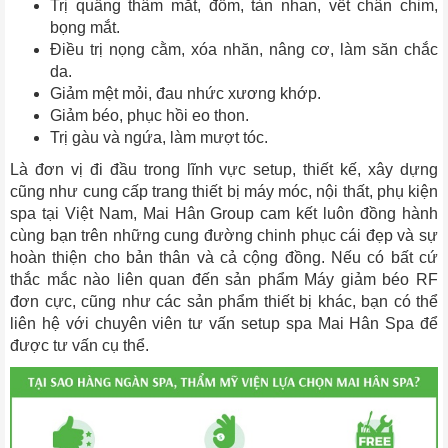
Trị quầng thâm mắt, đốm, tàn nhan, vết chân chim,
bọng mắt.
Điều trị nọng cằm, xóa nhăn, nâng cơ, làm săn chắc
da.
Giảm mệt mỏi, đau nhức xương khớp.
Giảm béo, phục hồi eo thon.
Trị gàu và ngứa, làm mượt tóc.
Là đơn vị đi đầu trong lĩnh vực setup, thiết kế, xây dựng
cũng như cung cấp trang thiết bị máy móc, nội thất, phụ kiện
spa tại Việt Nam, Mai Hân Group cam kết luôn đồng hành
cùng bạn trên những cung đường chinh phục cái đẹp và sự
hoàn thiện cho bản thân và cả cộng đồng. Nếu có bất cứ
thắc mắc nào liên quan đến sản phẩm Máy giảm béo RF
đơn cực, cũng như các sản phẩm thiết bị khác, bạn có thể
liên hệ với chuyên viên tư vấn setup spa Mai Hân Spa để
được tư vấn cụ thể.