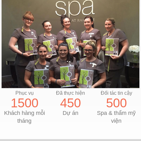
Phục vụ
Đã thực hiện
Đối tác tin cậy
1500
450
500
Khách hàng mỗi
Dự án
Spa & thẩm mỹ
tháng
viện