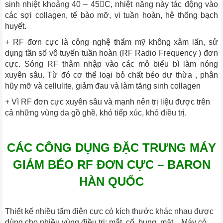
sinh nhiệt khoảng 40 – 45C, nhiệt năng này tác động vào
các sợi collagen, tế bào mỡ, vi tuần hoàn, hệ thống bạch
huyết.
+ RF đơn cực là công nghệ thẩm mỹ không xâm lấn, sử
dụng tần số vô tuyến tuần hoàn (RF Radio Frequency ) đơn
cực. Sóng RF thâm nhập vào các mô biểu bì làm nóng
xuyên sâu. Từ đó cơ thể loại bỏ chất béo dư thừa , phân
hũy mỡ và cellulite, giảm đau và làm tăng sinh collagen
+ Vì RF đơn cực xuyên sâu và mạnh nên trị liệu được trên
cả những vùng da gồ ghề, khó tiếp xúc, khó điều trị.
CÁC CÔNG DỤNG ĐẶC TRƯNG MÁY
GIẢM BÉO RF ĐƠN CỰC – BARON
HÀN QUỐC
Thiết kế nhiều tấm điện cực có kích thước khác nhau được
dùng cho nhiều vùng điều trị: mắt, cổ, bụng, mặt... Máy có