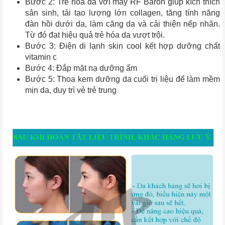
Bước 2: Trẻ hóa da với máy RF Baron giúp kích thích
sản sinh, tái tạo lượng lớn collagen, tăng tính năng
đàn hồi dưới da, làm căng da và cải thiện nếp nhăn.
Từ đó đạt hiệu quả trẻ hóa da vượt trội.
Bước 3: Điện di lạnh skin cool kết hợp dưỡng chất
vitamin c
Bước 4: Đắp mặt nạ dưỡng ẩm
Bước 5: Thoa kem dưỡng da cuối trị liệu để làm mềm
mịn da, duy trì vẻ trẻ trung