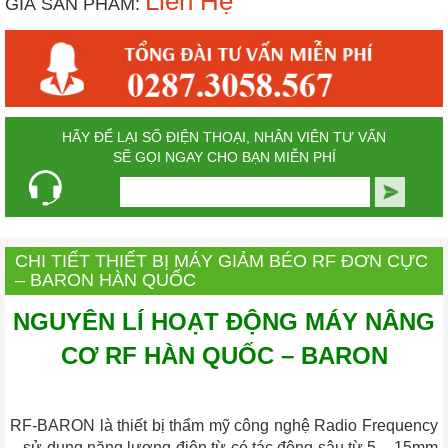
Liên Hệ
GIÁ SẢN PHẨM:
HÃY ĐỂ LẠI SỐ ĐIỆN THOẠI, NHÂN VIÊN TƯ VẤN
SẼ GỌI NGAY CHO BẠN MIỄN PHÍ
CHI TIẾT THIẾT BỊ MÁY GIẢM BÉO RF ĐƠN CỰC
– BARON HÀN QUỐC
NGUYÊN LÍ HOẠT ĐỘNG MÁY NÂNG
CƠ RF HÀN QUỐC – BARON
RF-BARON là thiết bị thẩm mỹ công nghệ Radio Frequency
– sử dụng năng lượng điện từ có tác động sâu từ 5 – 15mm