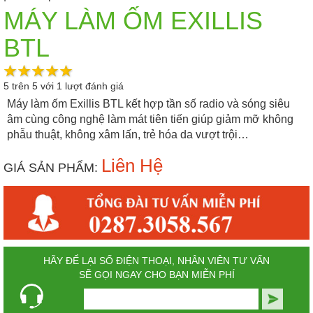
MÁY LÀM ỐM EXILLIS
BTL
5
trên
5
với
1
lượt đánh giá
Máy làm ốm Exillis BTL kết hợp tần số radio và sóng siêu
âm cùng công nghệ làm mát tiên tiến giúp giảm mỡ không
phẫu thuật, không xâm lấn, trẻ hóa da vượt trội…
Liên Hệ
GIÁ SẢN PHẨM:
HÃY ĐỂ LẠI SỐ ĐIỆN THOẠI, NHÂN VIÊN TƯ VẤN
SẼ GỌI NGAY CHO BẠN MIỄN PHÍ