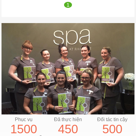
1
Phục vụ
Đã thực hiện
Đối tác tin cậy
1500
450
500