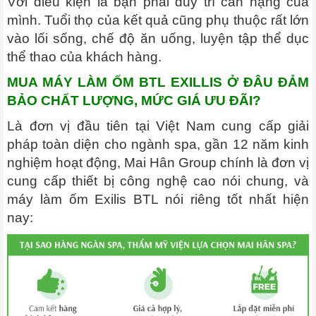
Với điều kiện là bạn phải duy trì cân nặng của
mình. Tuổi thọ của kết quả cũng phụ thuộc rất lớn
vào lối sống, chế độ ăn uống, luyện tập thể dục
thể thao của khách hàng.
MUA MÁY LÀM ỐM BTL EXILLIS Ở ĐÂU ĐẢM
BẢO CHẤT LƯỢNG, MỨC GIÁ ƯU ĐÃI?
Là đơn vị đầu tiên tại Việt Nam cung cấp giải
pháp toàn diện cho ngành spa, gần 12 năm kinh
nghiệm hoạt động, Mai Hân Group chính là đơn vị
cung cấp thiết bị công nghệ cao nói chung, và
máy làm ốm Exilis BTL nói riêng tốt nhất hiện
nay: