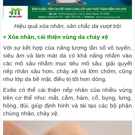
Hiệu quả xóa nhăn, săn chắc da vượt trội
+ Xóa nhăn, cải thiện vùng da chảy xệ
Với sự kết hợp của năng lượng tần số vô tuyến,
siêu âm và làm mát da có khả năng nhắm vào
các mô sâu nhắm mục tiêu mô sâu, giải quyết
nếp nhăn sâu hơn, chảy xệ và lởm chởm, cũng
như lớp da bề mặt, điều trị tốt hơn dòng.
Exilis có thể cải thiện nếp nhăn của nhiều vùng
trên cơ thể như: mắt, cằm, hàm, cổ, bụng, lưng,
hông, đùi, giúp định hình và tái tạo các bộ phận
chùng nhão, chảy xệ.