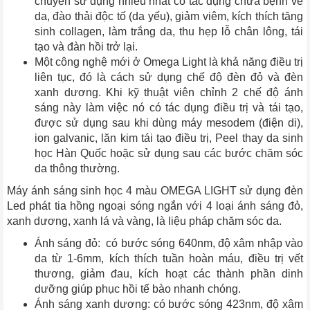
chuyên sử dụng nhiều nhất có tác dụng chữa bệnh về
da, đào thải độc tố (da yếu), giảm viêm, kích thích tăng
sinh collagen, làm trắng da, thu hẹp lỗ chân lông, tái
tạo và đàn hồi trở lại.
Một công nghệ mới ở Omega Light là khả năng điều trị
liên tục, đó là cách sử dụng chế độ đèn đỏ và đèn
xanh dương. Khi kỹ thuật viên chỉnh 2 chế độ ánh
sáng này làm việc nó có tác dụng điều trị và tái tạo,
được sử dụng sau khi dùng máy mesodem (điện di),
ion galvanic, lăn kim tái tạo điều trị, Peel thay da sinh
học Hàn Quốc hoặc sử dụng sau các bước chăm sóc
da thông thường.
Máy ánh sáng sinh học 4 màu OMEGA LIGHT sử dụng đèn
Led phát tia hồng ngoại sóng ngắn với 4 loại ánh sáng đỏ,
xanh dương, xanh lá và vàng, là liệu pháp chăm sóc da.
Ánh sáng đỏ: có bước sóng 640nm, độ xâm nhập vào
da từ 1-6mm, kích thích tuần hoàn máu, điều trị vết
thương, giảm đau, kích hoạt các thành phần dinh
dưỡng giúp phục hồi tế bào nhanh chóng.
Ánh sáng xanh dương: có bước sóng 423nm, độ xâm