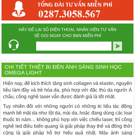
HÃY ĐỂ LẠI SỐ ĐIỆN THOẠI, NHÂN VIÊN TƯ VẤN
SẼ GỌI NGAY CHO BẠN MIỄN PHÍ
CHI TIẾT THIẾT BỊ ĐÈN ÁNH SÁNG SINH HỌC
OMEGA LIGHT
Hiện nay, để kích thích tăng sinh collagen và elastin, nguyên
liệu làm đầy và trẻ hóa da, phù hợp với đặc thù da người Á
châu, công nghệ laser vẫn được đánh giá là tốt nhất.
Tuy nhiên đối với những người có những trị liệu tác động
mạnh bề mặt da như lột da, mài da, hoặc đang dùng các loại
thuốc trị nám… không phù hợp với việc chiếu laser, thì công
nghệ led điều biến quang là giải pháp thay thế và đồng thời
cũng là giải pháp hỗ trợ hiệu quả nhất. Máy ánh sáng