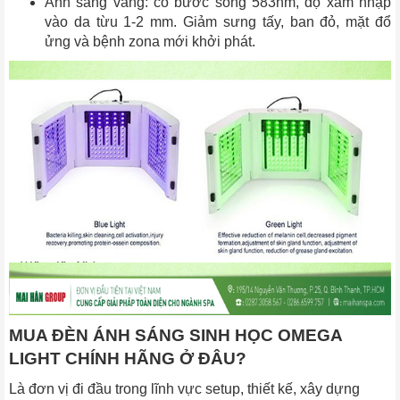
Ánh sáng vàng: có bước sống 583nm, độ xâm nhập
vào da từu 1-2 mm. Giảm sưng tấy, ban đỏ, mặt đổ
ửng và bệnh zona mới khởi phát.
MUA ĐÈN ÁNH SÁNG SINH HỌC OMEGA
LIGHT CHÍNH HÃNG Ở ĐÂU?
Là đơn vị đi đầu trong lĩnh vực setup, thiết kế, xây dựng