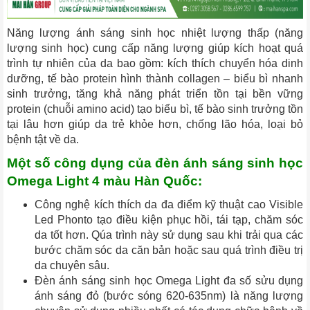
Năng lượng ánh sáng sinh học nhiệt lượng thấp (năng
lượng sinh học) cung cấp năng lượng giúp kích hoạt quá
trình tự nhiên của da bao gồm: kích thích chuyển hóa dinh
dưỡng, tế bào protein hình thành collagen – biểu bì nhanh
sinh trưởng, tăng khả năng phát triển tồn tại bền vững
protein (chuỗi amino acid) tạo biểu bì, tế bào sinh trưởng tồn
tại lâu hơn giúp da trẻ khỏe hơn, chống lão hóa, loại bỏ
bệnh tật về da.
Một số công dụng của đèn ánh sáng sinh học
Omega Light 4 màu Hàn Quốc:
Công nghệ kích thích da đa điểm kỹ thuật cao Visible
Led Phonto tạo điều kiện phục hồi, tái tạp, chăm sóc
da tốt hơn. Qúa trình này sử dụng sau khi trải qua các
bước chăm sóc da căn bản hoặc sau quá trình điều trị
da chuyên sâu.
Đèn ánh sáng sinh học Omega Light đa số sửu dụng
ánh sáng đỏ (bước sóng 620-635nm) là năng lượng