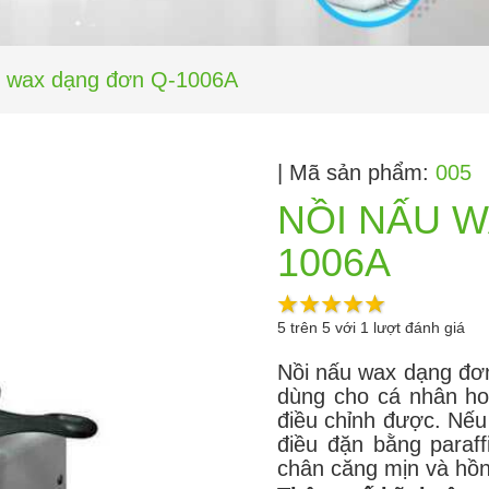
u wax dạng đơn Q-1006A
| Mã sản phẩm:
005
NỒI NẤU 
1006A
5
trên
5
với
1
lượt đánh giá
Nồi nấu wax dạng đơ
dùng cho cá nhân ho
điều chỉnh được. Nếu
điều đặn bằng paraff
chân căng mịn và hồ