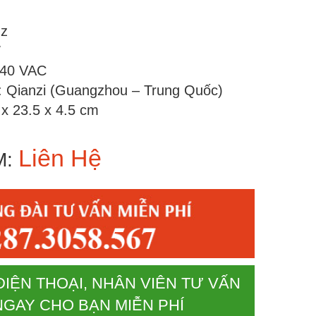
Hz
W
240 VAC
: Qianzi (Guangzhou – Trung Quốc)
 x 23.5 x 4.5 cm
Liên Hệ
M:
ĐIỆN THOẠI, NHÂN VIÊN TƯ VẤN
NGAY CHO BẠN MIỄN PHÍ