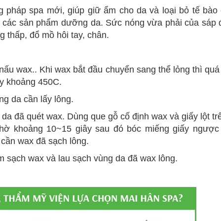
pháp spa mới, giúp giữ ẩm cho da và loại bỏ tế bào 
t từ các sản phẩm dưỡng da. Sức nóng vừa phải của sáp
g thấp, đổ mồ hôi tay, chân.
ấu wax.. Khi wax bắt đầu chuyển sang thể lỏng thì quá 
này khoảng 450C.
g da cần lấy lông.
 da đã quét wax. Dùng que gỗ cố định wax và giấy lột tr
 Chờ khoảng 10~15 giây sau đó bóc miếng giấy ngược
a cần wax đã sạch lông.
m sạch wax và lau sạch vùng da đã wax lông.