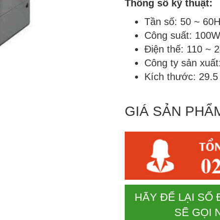
Thông số kỹ thuật:
Tần số: 50 ~ 60
Công suất: 100
Điện thế: 110 ~ 
Công ty sản xuất
Kích thước: 29.5
GIÁ SẢN PHẨ
HÃY ĐỂ LẠI SỐ 
SẼ GỌI 