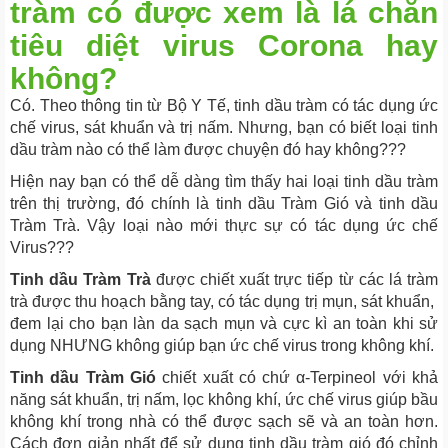
tràm có được xem là lá chắn
tiêu diệt virus Corona hay
không?
Có. Theo thông tin từ Bộ Y Tế, tinh dầu tràm có tác dụng ức
chế virus, sát khuẩn và trị nấm. Nhưng, bạn có biết loại tinh
dầu tràm nào có thể làm được chuyện đó hay không???
Hiện nay bạn có thể dễ dàng tìm thấy hai loại tinh dầu tràm
trên thị trường, đó chính là tinh dầu Tràm Gió và tinh dầu
Tràm Trà. Vậy loại nào mới thực sự có tác dụng ức chế
Virus???
Tinh dầu Tràm Trà
được chiết xuất trực tiếp từ các lá tràm
trà được thu hoạch bằng tay, có tác dụng trị mụn, sát khuẩn,
đem lại cho bạn làn da sạch mụn và cực kì an toàn khi sử
dụng NHƯNG không giúp bạn ức chế virus trong không khí.
Tinh dầu Tràm Gió
chiết xuất có chứ α-Terpineol với khả
năng sát khuẩn, trị nấm, lọc không khí, ức chế virus giúp bầu
không khí trong nhà có thể được sạch sẽ và an toàn hơn.
Cách đơn giản nhất để sử dụng tinh dầu tràm gió đó chỉnh