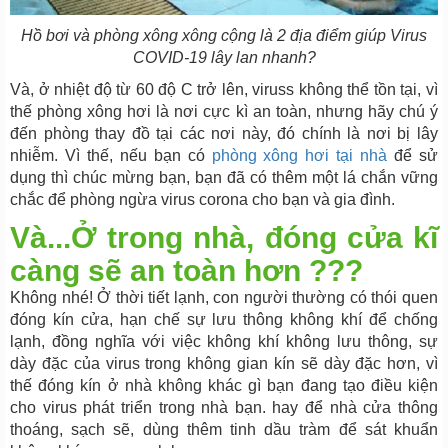
Hồ bơi và phòng xông xông cộng là 2 địa điểm giúp Virus
COVID-19 lây lan nhanh?
Và, ở nhiệt độ từ 60 độ C trở lên, viruss không thể tồn tại, vì
thế phòng xông hơi là nơi cực kì an toàn, nhưng hãy chú ý
đến phòng thay đồ tại các nơi này, đó chính là nơi bị lây
nhiễm. Vì thế, nếu bạn có
phòng xông hơi tại nhà
để sử
dụng thì chúc mừng bạn, bạn đã có thêm một lá chắn vững
chắc để phòng ngừa virus corona cho bạn và gia đình.
Và...Ở trong nhà, đóng cửa kĩ
càng sẽ an toàn hơn ???
Không nhé! Ở thời tiết lạnh, con người thường có thói quen
đóng kín cửa, hạn chế sự lưu thông không khí để chống
lạnh, đồng nghĩa với việc không khí không lưu thông, sự
dày đặc của virus trong không gian kín sẽ dày đặc hơn, vì
thế đóng kín ở nhà không khác gì bạn đang tạo điều kiện
cho virus phát triển trong nhà bạn. hay để nhà cửa thông
thoáng, sạch sẽ, dùng thêm tinh dầu tràm để sát khuẩn