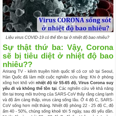
Liệu virus COVID-19 có thể tồn tại ở nhiệt độ bao nhiêu?
Sự thật thứ ba: Vậy, Corona
sẽ bị tiêu diệt ở nhiệt độ bao
nhiêu??
Arirang TV - kênh truyền hình quốc tế có cơ sở tại Seoul,
Hàn Quốc đã làm một cuộc nghiên cứu rằng: Khi ở phòng
xông hơi khô với
nhiệt độ từ 55-65 độ, Virus Corona suy
yếu đi và không thể tồn tại
. Các nghiên cứu về khả năng
tồn tại trong môi trường của SARS-CoV thấy rằng càng lạnh
và độ ẩm càng thấp, virus càng sống lâu. Ở 4 độ C, SARS-
CoV sống hơn một tháng. Nhiệt độ phòng 22 - 25 độ C, độ
ẩm 40 - 50%, chúng sống khoẻ tới 5 ngày, sau đó yếu dần.