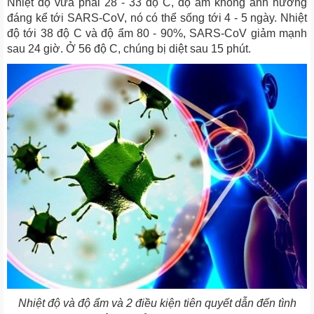
Nhiệt độ vừa phải 28 - 33 độ C, độ ẩm không ảnh hưởng
đáng kể tới SARS-CoV, nó có thể sống tới 4 - 5 ngày. Nhiệt
độ tới 38 độ C và độ ẩm 80 - 90%, SARS-CoV giảm mạnh
sau 24 giờ. Ở 56 độ C, chúng bị diệt sau 15 phút.
Nhiệt độ và độ ẩm và 2 điều kiện tiên quyết dẫn đến tình