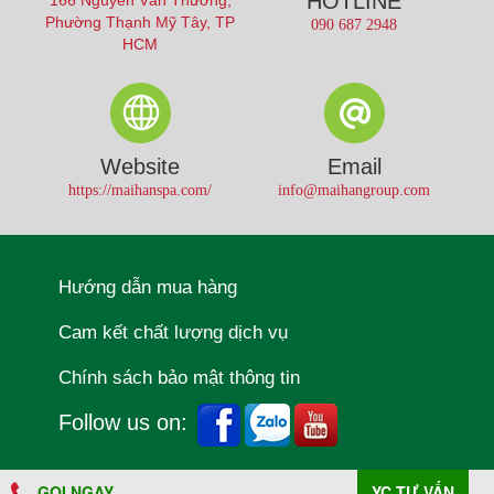
HOTLINE
Phường Thạnh Mỹ Tây, TP
090 687 2948
HCM
Website
Email
https://maihanspa.com/
info@maihangroup.com
Hướng dẫn mua hàng
Cam kết chất lượng dịch vụ
Chính sách bảo mật thông tin
Follow us on:
GỌI NGAY
YC TƯ VẤN