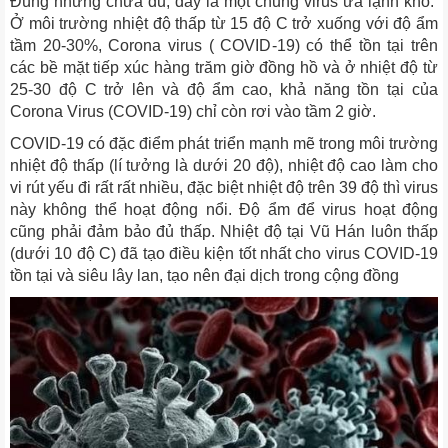
Đúng nhưng chưa đủ, đây là một chủng virus ưa lạnh khô.
Ở môi trường nhiệt độ thấp từ 15 độ C trở xuống với độ ẩm
tầm 20-30%, Corona virus ( COVID-19) có thể tồn tại trên
các bề mặt tiếp xúc hàng trăm giờ đồng hồ và ở nhiệt độ từ
25-30 độ C trở lên và độ ẩm cao, khả năng tồn tại của
Corona Virus (COVID-19) chỉ còn rơi vào tầm 2 giờ.
COVID-19 có đặc điểm phát triển mạnh mẽ trong môi trường
nhiệt độ thấp (lí tưởng là dưới 20 độ), nhiệt độ cao làm cho
vi rút yếu đi rất rất nhiều, đặc biệt nhiệt độ trên 39 độ thì virus
này không thể hoạt động nổi. Độ ẩm để virus hoạt động
cũng phải đảm bảo đủ thấp. Nhiệt độ tại Vũ Hán luôn thấp
(dưới 10 độ C) đã tạo điều kiện tốt nhất cho virus COVID-19
tồn tại và siêu lây lan, tạo nên đại dịch trong cộng đồng