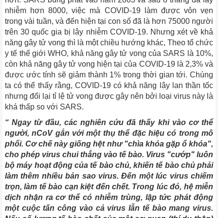
nhiễm hơn 8000, việc mà COVID-19 làm được vỏn vẹn
trong vài tuần, và đến hiện tại con số đã là hơn 75000 người
trên 30 quốc gia bị lây nhiễm COVID-19. Nhưng xét về khả
năng gây tử vong thì là một chiều hướng khác, Theo tổ chức
y tế thế giới WHO, khả năng gây tử vong của SARS là 10%,
còn khả năng gây tử vong hiện tại của COVID-19 là 2,3% và
được ước tính sẽ giảm thành 1% trong thời gian tới. Chúng
ta có thể thấy rằng, COVID-19 có khả năng lây lan thần tốc
nhưng đổi lại tỉ lệ tử vong được gây nên bởi loại virus này là
khá thấp so với SARS.
“ Ngay từ đầu, các nghiên cứu đã thấy khi vào cơ thể
người, nCoV gắn với một thụ thể đặc hiệu có trong mô
phổi. Cơ chế này giống hệt như "chìa khóa gặp ổ khóa",
cho phép virus chui thẳng vào tế bào. Virus "cướp" luôn
bộ máy hoạt động của tế bào chủ, khiến tế bào chủ phải
làm thêm nhiều bản sao virus. Đến một lúc virus chiếm
trọn, làm tế bào cạn kiệt đến chết. Trong lúc đó, hệ miễn
dịch nhận ra cơ thể có nhiễm trùng, lập tức phát động
một cuộc tấn công vào cả virus lẫn tế bào mang virus.