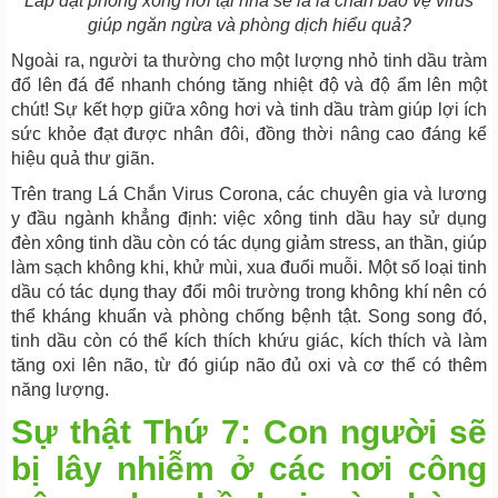
Lắp đặt phòng xông hơi tại nhà sẽ là lắ chắn bảo vệ virus
giúp ngăn ngừa và phòng dịch hiểu quả?
Ngoài ra, người ta thường cho một lượng nhỏ tinh dầu tràm
đổ lên đá để nhanh chóng tăng nhiệt độ và độ ẩm lên một
chút! Sự kết hợp giữa xông hơi và tinh dầu tràm giúp lợi ích
sức khỏe đạt được nhân đôi, đồng thời nâng cao đáng kể
hiệu quả thư giãn.
Trên trang Lá Chắn Virus Corona, các chuyên gia và lương
y đầu ngành khẳng định: việc xông tinh dầu hay sử dụng
đèn xông tinh dầu còn có tác dụng giảm stress, an thần, giúp
làm sạch không khi, khử mùi, xua đuổi muỗi. Một số loại tinh
dầu có tác dụng thay đổi môi trường trong không khí nên có
thể kháng khuẩn và phòng chống bệnh tật. Song song đó,
tinh dầu còn có thể kích thích khứu giác, kích thích và làm
tăng oxi lên não, từ đó giúp não đủ oxi và cơ thể có thêm
năng lượng.
Sự thật Thứ 7: Con người sẽ
bị lây nhiễm ở các nơi công