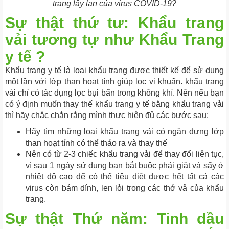
trạng lây lan của virus COVID-19?
Sự thật thứ tư: Khẩu trang
vải tương tự như Khẩu Trang
y tế ?
Khẩu trang y tế là loại khẩu trang được thiết kế để sử dụng
một lần với lớp than hoạt tính giúp lọc vi khuẩn. khẩu trang
vải chỉ có tác dụng lọc bụi bẩn trong không khí. Nên nếu bạn
có ý định muốn thay thế khẩu trang y tế bằng khẩu trang vải
thì hãy chắc chắn rằng mình thực hiện đủ các bước sau:
Hãy tìm những loại khẩu trang vải có ngăn đựng lớp
than hoạt tính có thể tháo ra và thay thế
Nên có từ 2-3 chiếc khẩu trang vải để thay đổi liên tục,
vì sau 1 ngày sử dụng bạn bắt buộc phải giặt và sấy ở
nhiệt độ cao để có thể tiêu diệt được hết tất cả các
virus còn bám dính, len lỏi trong các thớ vả của khẩu
trang.
Sự thật Thứ năm: Tinh dầu