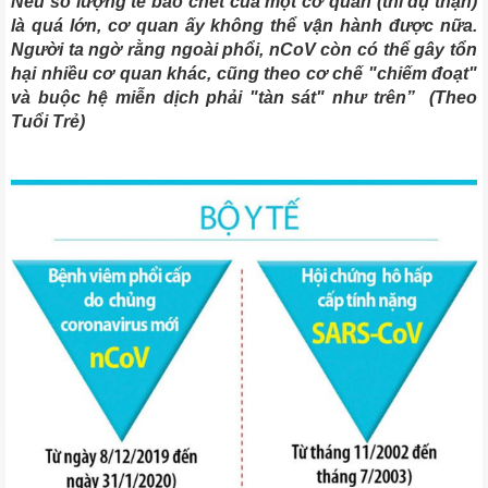
Nếu số lượng tế bào chết của một cơ quan (thí dụ thận)
là quá lớn, cơ quan ấy không thể vận hành được nữa.
Người ta ngờ rằng ngoài phổi, nCoV còn có thể gây tổn
hại nhiều cơ quan khác, cũng theo cơ chế "chiếm đoạt"
và buộc hệ miễn dịch phải "tàn sát" như trên” (Theo
Tuổi Trẻ)