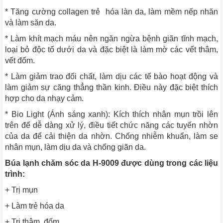
* Tăng cường collagen trẻ hóa làn da, làm mềm nếp nhăn
và làm săn da.
* Làm khít mạch máu nên ngăn ngừa bệnh giãn tĩnh mạch,
loại bỏ độc tố dưới da và đặc biệt là làm mờ các vết thâm,
vết đốm.
* Làm giảm trao đổi chất, làm dịu các tế bào hoạt động và
làm giảm sự căng thẳng thần kinh. Điều này đặc biệt thích
hợp cho da nhạy cảm.
* Bio Light (Ánh sáng xanh): Kích thích nhân mụn trồi lên
trên để dễ dàng xử lý, điều tiết chức năng các tuyến nhờn
của da để cải thiện da nhờn. Chống nhiễm khuẩn, làm se
nhân mụn, làm dịu da và chống giãn da.
Búa lạnh chăm sóc da H-9009 được dùng trong các liệu
trình:
+ Trị mụn
+ Làm trẻ hóa da
+ Trị thâm, đốm