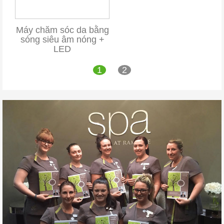
Máy chăm sóc da bằng
sóng siêu âm nóng +
LED
1
2