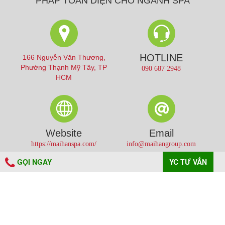
PHÁP TOÀN DIỆN CHO NGÀNH SPA
HOTLINE
166 Nguyễn Văn Thương,
Phường Thạnh Mỹ Tây, TP
090 687 2948
HCM
Website
Email
https://maihanspa.com/
info@maihangroup.com
GỌI NGAY
YC TƯ VẤN
A PHP Error was encountered
Hướng dẫn mua hàng
Severity: Warning
Cam kết chất lượng dịch vụ