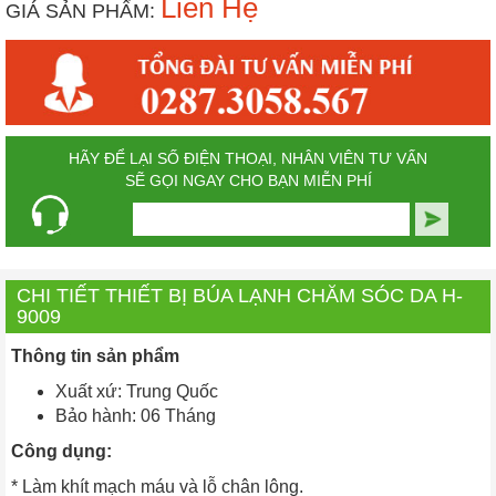
Liên Hệ
GIÁ SẢN PHẨM:
HÃY ĐỂ LẠI SỐ ĐIỆN THOẠI, NHÂN VIÊN TƯ VẤN
SẼ GỌI NGAY CHO BẠN MIỄN PHÍ
CHI TIẾT THIẾT BỊ BÚA LẠNH CHĂM SÓC DA H-
9009
Thông tin sản phẩm
Xuất xứ: Trung Quốc
Bảo hành: 06 Tháng
Công dụng:
* Làm khít mạch máu và lỗ chân lông.