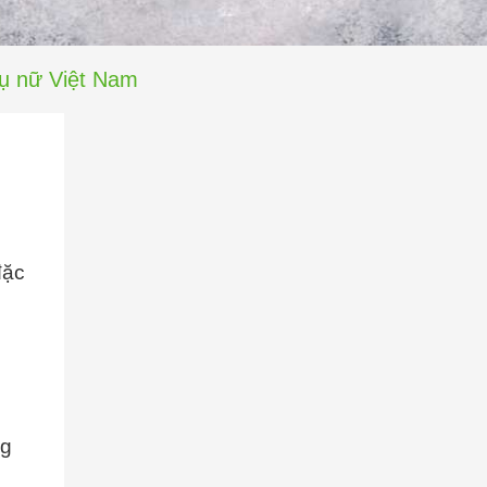
hụ nữ Việt Nam
đặc
ng