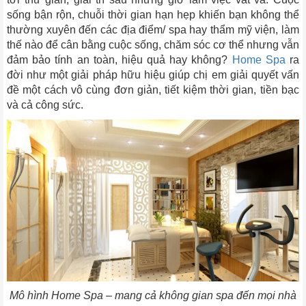
sống bận rộn, chuỗi thời gian hạn hẹp khiến bạn không thể
thường xuyên đến các địa điểm/ spa hay thẩm mỹ viện, làm
thế nào để cân bằng cuộc sống, chăm sóc cơ thể nhưng vẫn
đảm bảo tính an toàn, hiệu quả hay không?
Home Spa
ra
đời như một giải pháp hữu hiệu giúp chị em giải quyết vấn
đề một cách vô cùng đơn giản, tiết kiệm thời gian, tiền bạc
và cả công sức.
Mô hình Home Spa – mang cả không gian spa đến mọi nhà