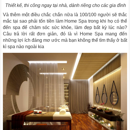
Thiết kế, thi công ngay tại nhà, dành riêng cho các gia đình
Và thêm một điều chắc chắn nữa là 100/100 người sẽ thắc
mắc tại sao phải tốn tiền làm Home Spa trong khi họ có thể
đến spa để chăm sóc sức khỏe, làm đẹp bất kỳ lúc nào?
Câu trả lời rất đơn giản, đó là vì Home Spa mang đến
những lợi ích đáng mơ ước mà bạn không thể tìm thấy ở bất
kì spa nào ngoài kia