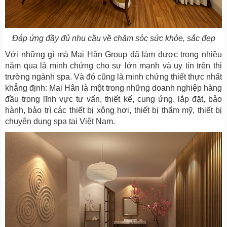
Đáp ứng đầy đủ nhu cầu về chăm sóc sức khỏe, sắc đẹp
Với những gì mà Mai Hân Group đã làm được trong nhiều
năm qua là minh chứng cho sự lớn mạnh và uy tín trên thị
trường ngành spa. Và đó cũng là minh chứng thiết thực nhất
khẳng định: Mai Hân là một trong những doanh nghiệp hàng
đầu trong lĩnh vực tư vấn, thiết kế, cung ứng, lắp đặt, bảo
hành, bảo trì các thiết bị xông hơi, thiết bị thẩm mỹ, thiết bị
chuyên dụng spa tại Việt Nam.