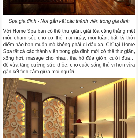
Spa gia đình - Nơi gắn kết các thành viên trong gia đình
Với Home Spa bạn có thể thư giãn, giải tỏa căng thẳng mệt
mỏi, chăm sóc cho cơ thể mỗi ngày, mỗi tuần, bất kỳ thời
điểm nào bạn muốn mà không phải đi đâu xa. Chỉ tại Home
Spa tất cả các thành viên trong gia đình mới có thể thư giãn,
xông hơi, masage cho nhau, tha hồ đùa giờn, cười đùa…
để vừa tăng cường sức khỏe, cho cuộc sống thú vị hơn vừa
gắn kết tình cảm giữa mọi người.