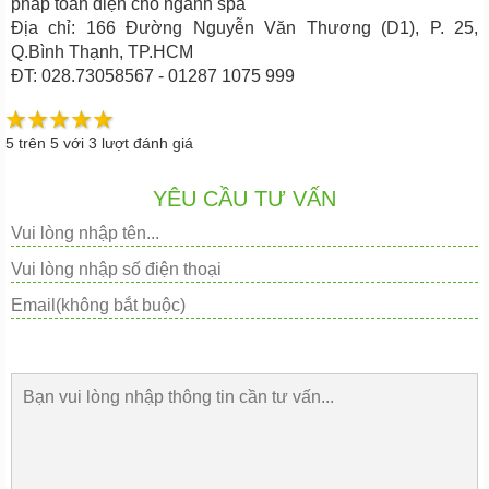
pháp toàn diện cho ngành spa
Địa chỉ: 166 Đường Nguyễn Văn Thương (D1), P. 25,
Q.Bình Thạnh, TP.HCM
ĐT: 028.73058567 - 01287 1075 999
5
trên
5
với
3
lượt đánh giá
YÊU CẦU TƯ VẤN