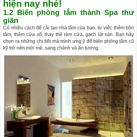
hiện nay nhé!
1.2 Biến phòng tắm thành Spa thư
giãn
Có nhiều cách để cải tạo nhà tắm của bạn, từ việc thêm bồn
tắm, thêm cửa sổ, thay thế rèm cửa, gạch lát sàn. Bạn hãy
chọn ra những chi tiết mà mình ưng ý để biến phòng tắm cũ
kỹ trở nên mới mẻ, sang chảnh và ấn tượng.