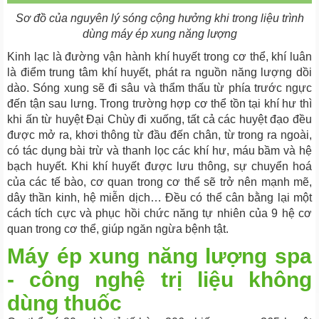
Sơ đồ của nguyên lý sóng cộng hưởng khi trong liệu trình
dùng máy ép xung năng lượng
Kinh lạc là đường vận hành khí huyết trong cơ thể, khí luân
là điểm trung tâm khí huyết, phát ra nguồn năng lượng dồi
dào.
Sóng xung sẽ đi sâu và thẩm thấu từ phía trước ngực
đến tận sau lưng. Trong trường hợp cơ thể tồn tại khí hư thì
khi ấn từ huyệt Đại Chùy đi xuống, tất cả các huyệt đạo đều
được mở ra, khơi thông từ đầu đến chân, từ trong ra ngoài,
có tác dụng bài trừ và thanh lọc các khí hư, máu bầm và hệ
bạch huyết.
Khi khí huyết được lưu thông, sự chuyển hoá
của các tế bào, cơ quan trong cơ thể sẽ trở nên mạnh mẽ,
dây thần kinh, hệ miễn dịch… Đều có thể cân bằng lại một
cách tích cực và phục hồi chức năng tự nhiên của 9 hệ cơ
quan trong cơ thể, giúp ngăn ngừa bệnh tật.
Máy ép xung năng lượng spa
- công nghệ trị liệu không
dùng thuốc