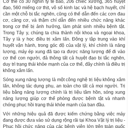
Cơ thể có 30 nghìn tỷ tế bào, 206 chiếc xương, 365 huyệt
đạo, 560 miếng cơ thịt, vô số kinh lạc và hệ bạch huyết, chỉ
cần một chỗ bị tắc nghẽn, cũng có thể dẫn đến các cơn đau
cơ, căng cơ, và thậm chí dẫn đến nhiều chức năng khác
trong cơ thể bị ảnh hưởng, làm phát sinh nhiều bệnh tật.
Trong Tây y, chúng ta chia thành nội khoa và ngoại khoa,
Tây y là y học điều trị xâm lấn. Đông y tập trung vào khí
huyết vận hành, trong góc độ của vật lý, khí chính là năng
lượng, máy ép xung đã tạo ra được năng lượng để đi vào
cơ thể con người, đả thông tất cả huyệt đạo bị tắc nghẽn,
duy trì trạng thái khỏe mạnh của cơ thể, đây chính là điều trị
không xâm lấn.
Sóng xung năng lượng là một công nghệ trị liệu không xâm
lấn, không tác dụng phụ, an toàn cho tất cả mọi người. Trị
liệu bằng năng lượng chính là trị liệu tâm hồn, sóng xung
năng lượng giúp cơ thể phòng được bệnh tật và nhanh
chóng phục hồi trạng thái khỏe mạnh của ban đầu.
Với những hiệu quả đã được kiểm chứng bằng việc máy
đang được đưa vào sử dụng rộng rãi tại Khoa Vật lý trị liệu -
Phục hồi chức năng của các bệnh viện lớn trên toàn quốc