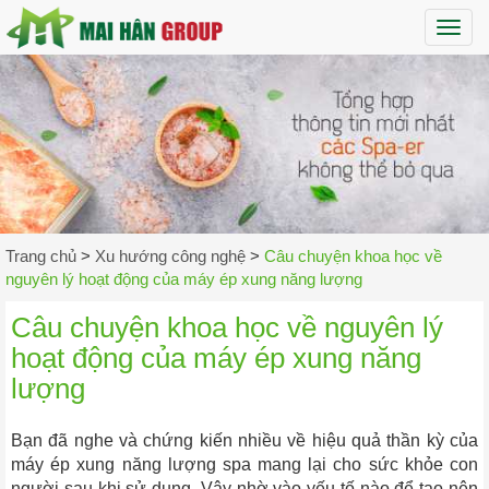
Maih
Trang chủ
>
Xu hướng công nghệ
>
Câu chuyện khoa học về
nguyên lý hoạt động của máy ép xung năng lượng
Câu chuyện khoa học về nguyên lý
hoạt động của máy ép xung năng
lượng
Bạn đã nghe và chứng kiến nhiều về hiệu quả thần kỳ của
máy ép xung năng lượng spa mang lại cho sức khỏe con
người sau khi sử dụng. Vậy nhờ vào yếu tố nào để tạo nên