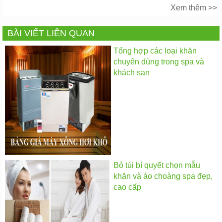
BÀI VIẾT LIÊN QUAN
Tổng hợp các loại khăn
chuyên dùng trong spa và
khách sạn
Bỏ túi bí quyết chọn mẫu
khăn và áo choàng spa đẹp,
cao cấp