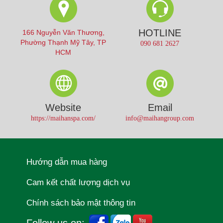
HOTLINE
166 Nguyễn Văn Thương,
Phường Thạnh Mỹ Tây, TP
090 681 2627
HCM
Website
Email
https://maihanspa.com/
info@maihangroup.com
Hướng dẫn mua hàng
Cam kết chất lượng dịch vụ
Chính sách bảo mật thông tin
Follow us on: