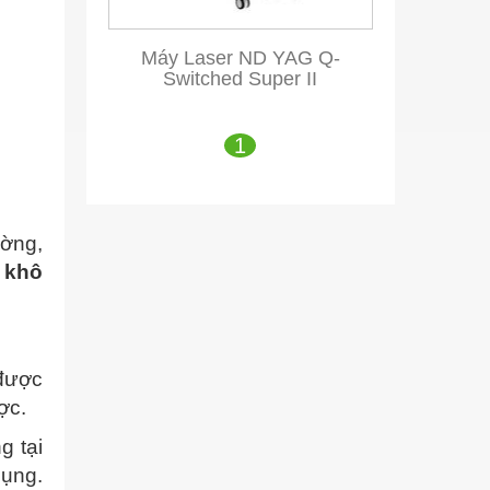
Máy Laser ND YAG Q-
Switched Super II
1
ường,
 khô
 được
ợc.
g tại
ụng.