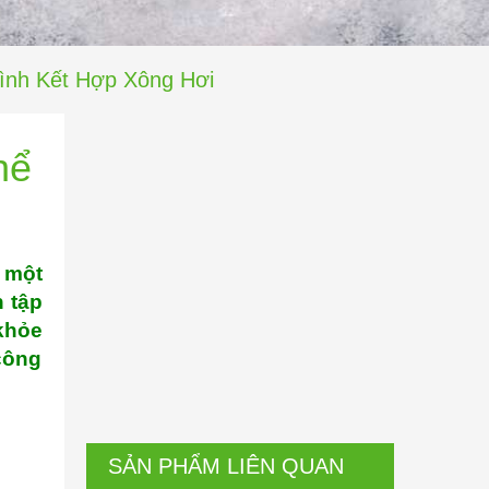
ình Kết Hợp Xông Hơi
hể
 một
 tập
khỏe
công
SẢN PHẨM LIÊN QUAN