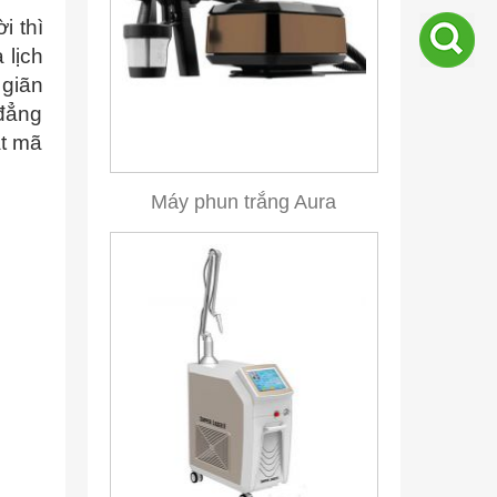
i thì
 lịch
giãn
 đẳng
ật mã
Máy phun trắng Aura