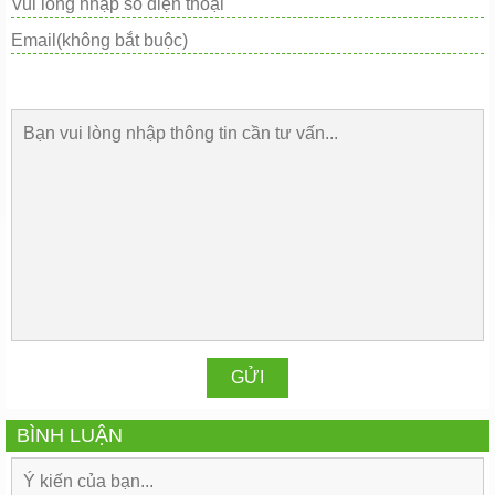
BÌNH LUẬN