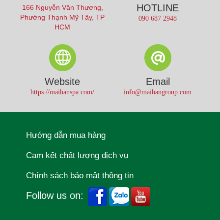
HOTLINE
166 Nguyễn Văn Thương,
Phường Thạnh Mỹ Tây, TP
090 687 2948
HCM
Website
Email
https://maihanspa.com/
info@maihangroup.com
Hướng dẫn mua hàng
Cam kết chất lượng dịch vụ
Chính sách bảo mật thông tin
Follow us on: