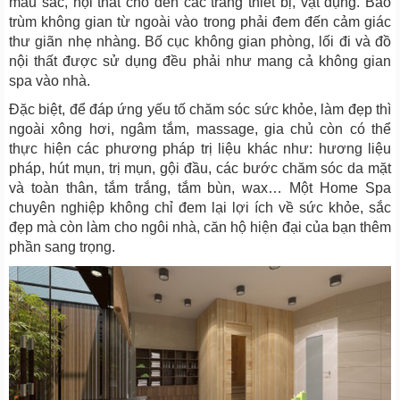
màu sắc, nội thất cho đến các trang thiết bị, vật dụng. Bao
trùm không gian từ ngoài vào trong phải đem đến cảm giác
thư giãn nhẹ nhàng. Bố cục không gian phòng, lối đi và đồ
nội thất được sử dụng đều phải như mang cả không gian
spa vào nhà.
Đặc biệt, để đáp ứng yếu tố chăm sóc sức khỏe, làm đẹp thì
ngoài xông hơi, ngâm tắm, massage, gia chủ còn có thể
thực hiện các phương pháp trị liệu khác như: hương liệu
pháp, hút mụn, trị mụn, gội đầu, các bước chăm sóc da mặt
và toàn thân, tắm trắng, tắm bùn, wax… Một Home Spa
chuyên nghiệp không chỉ đem lại lợi ích về sức khỏe, sắc
đẹp mà còn làm cho ngôi nhà, căn hộ hiện đại của bạn thêm
phần sang trọng.