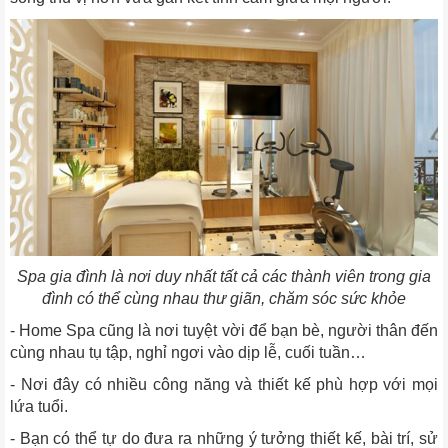
Spa gia đình là nơi duy nhất tất cả các thành viên trong gia
đình có thể cùng nhau thư giãn, chăm sóc sức khỏe
- Home Spa cũng là nơi tuyệt vời để bạn bè, người thân đến
cùng nhau tụ tập, nghỉ ngơi vào dịp lễ, cuối tuần…
- Nơi đây có nhiều công năng và thiết kế phù hợp với mọi
lứa tuổi.
- Bạn có thể tự do đưa ra những ý tưởng thiết kế, bài trí, sử