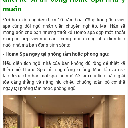
muốn
Với hơn kinh nghiệm hơn 10 năm hoạt động trong lĩnh vực
spa cùng đội ngũ nhân viên chuyên nghiệp, Mai Hân sẽ
mang đến cho bạn những thiết kế Home spa đẹp mắt, thoải
mái phù hợp với nhu cầu, mong muốn cũng như diện tích
ngôi nhà mà bạn đang sinh sống:
- Home Spa ngay tại phòng tắm hoặc phòng ngủ:
Nếu diện tích ngôi nhà của bạn không đủ rộng để thiết kế
thêm một Home Spa thì cũng đừng lo lắng. Mai Hân vẫn sẽ
tạo được cho bạn một spa thu nhỏ để làm dịu tinh thần, giải
tỏa căng thẳng và nâng niu chiều chuộng toàn bộ cơ thể
ngay tại phòng tắm hoặc phòng ngủ.