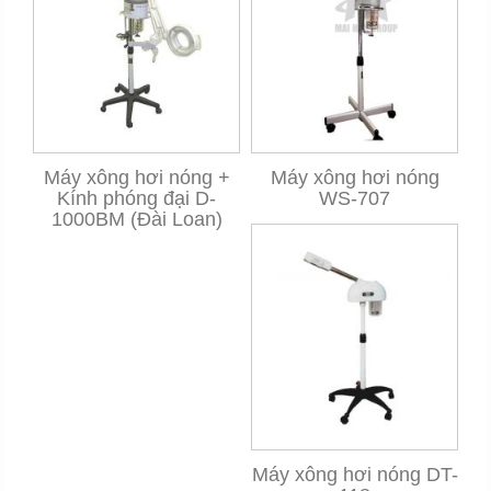
Máy xông hơi nóng +
Máy xông hơi nóng
Kính phóng đại D-
WS-707
1000BM (Đài Loan)
Máy xông hơi nóng DT-