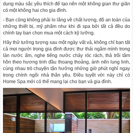
dụng màu sắc yêu thích để tạo nên một không gian thư giãn
có một không hai cho gia đình.
- Bạn cũng không phải lo lắng về chất lượng, độ an toàn của
những thiết bị, mỹ phẩm như khi đi spa bởi tất cả đều do
chính tay bạn chọn mua một cách kỹ lưỡng.
Hãy thử tưởng tượng sau một ngày vất vả, không chỉ bạn tất
cả mọi người trong gia đình được thư thái ngâm mình trong
làn nước ấm, nghe tiếng nước chảy róc rách, thả trôi tâm
hồn theo hương tinh đầu thoang thoảng, ánh nến lung linh,
cùng nhau trò chuyện tận hưởng những giờ phút nghỉ ngay
trong chính ngôi nhà thân yêu. Điều tuyệt vời này chỉ có
Home Spa mới có thể mang lại cho bạn và gia đình.