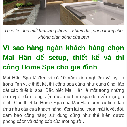
Thiết kế đẹp mắt làm tăng thêm sự hiện đại, sang trọng cho
không gian sống của bạn
Vì sao hàng ngàn khách hàng chọn
Mai Hân để setup, thiết kế và thi
công Home Spa cho gia đình
Mai Hân Spa là đơn vị có 10 năm kinh nghiệm và uy tín
trong lĩnh vực thiết kế, thi công spa cũng như cung ứng, lắp
đặt các thiết bị spa. Đặc biệt, Mai Hân là một trong những
đơn vị đi đầu trong việc đưa mô hình spa đến với mọi gia
đình. Các thiết kế Home Spa của Mai Hân luôn ưu tiên đáp
ứng nhu cầu của khách hàng, đem lại sự thoải mái tuyệt đối,
đảm bảo công năng sử dụng cũng như thể hiện được
phong cách và đẳng cấp của mỗi người.