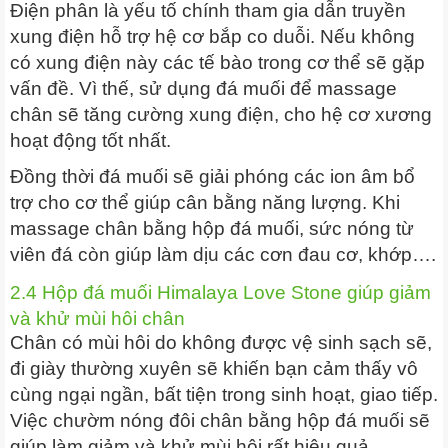
Điện phân là yếu tố chính tham gia dẫn truyền
xung điện hỗ trợ hệ cơ bắp co duỗi. Nếu không
có xung điện này các tế bào trong cơ thể sẽ gặp
vấn đề. Vì thế, sử dụng đá muối để massage
chân sẽ tăng cường xung điện, cho hệ cơ xương
hoạt động tốt nhất.
Đồng thời đá muối sẽ giải phóng các ion âm bổ
trợ cho cơ thể giúp cân bằng năng lượng. Khi
massage chân bằng hộp đá muối, sức nóng từ
viên đá còn giúp làm dịu các cơn đau cơ, khớp….
2.4 Hộp đá muối Himalaya Love Stone giúp giảm
và khử mùi hôi chân
Chân có mùi hôi do không được vệ sinh sạch sẽ,
đi giày thường xuyên sẽ khiến bạn cảm thấy vô
cùng ngại ngần, bất tiện trong sinh hoạt, giao tiếp.
Việc chườm nóng đôi chân bằng hộp đá muối sẽ
giúp làm giảm và khử mùi hôi rất hiệu quả.