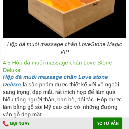
Hộp đá muối massage chân LoveStone Magic
VIP
4.5 Hộp đá muối massage chân Love Stone
Deluxe
Hộp đá muối massage chân Love stone
Deluxe
là sản phẩm được thiết kế với vẻ ngoài
sang trọng, đẹp mắt, rất thích hợp để làm quà
biếu tặng người thân, bạn bè, đối tác. Hộp được
làm bằng gỗ sồi Mỹ cao cấp với những đường
vân gỗ đẹp mắt.
GỌI NGAY
YC TƯ VẤN
Kích thước đá 20 x 20 x 5 (cm) với thiết kế đá