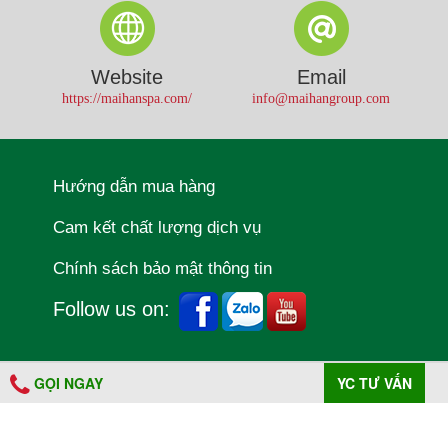
Website
Email
https://maihanspa.com/
info@maihangroup.com
Hướng dẫn mua hàng
Cam kết chất lượng dịch vụ
Chính sách bảo mật thông tin
Follow us on:
GỌI NGAY
YC TƯ VẤN
MAI HAN GROUP .
A PHP Error was encountered
All rights reserved