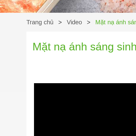
Trang chủ
>
Video
>
Mặt nạ ánh sá
Mặt nạ ánh sáng sin