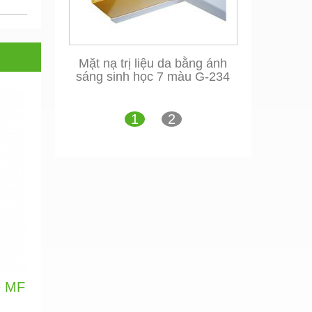
Mặt nạ trị liệu da bằng ánh
sáng sinh học 7 màu G-234
1
2
ệ MF
,