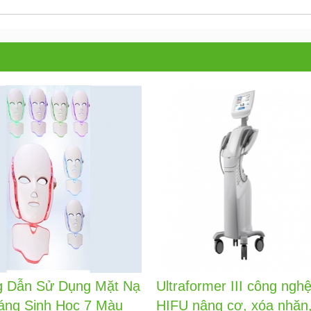
 Dẫn Sử Dụng Mặt Nạ
Ultraformer III công ngh
áng Sinh Học 7 Màu
HIFU nâng cơ, xóa nhăn