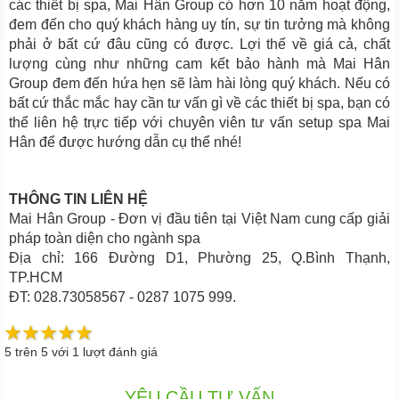
các thiết bị spa, Mai Hân Group có hơn 10 năm hoạt động,
đem đến cho quý khách hàng uy tín, sự tin tưởng mà không
phải ở bất cứ đâu cũng có được. Lợi thế về giá cả, chất
lượng cùng như những cam kết bảo hành mà Mai Hân
Group đem đến hứa hẹn sẽ làm hài lòng quý khách. Nếu có
bất cứ thắc mắc hay cần tư vấn gì về các thiết bị spa, bạn có
thể liên hệ trực tiếp với chuyên viên tư vấn setup spa Mai
Hân để được hướng dẫn cụ thể nhé!
THÔNG TIN LIÊN HỆ
Mai Hân Group - Đơn vị đầu tiên tại Việt Nam cung cấp giải
pháp toàn diện cho ngành spa
Địa chỉ: 166 Đường D1, Phường 25, Q.Bình Thạnh,
TP.HCM
ĐT: 028.73058567 - 0287 1075 999.
5
trên
5
với
1
lượt đánh giá
YÊU CẦU TƯ VẤN