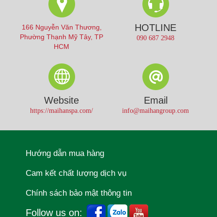
HOTLINE
166 Nguyễn Văn Thương,
Phường Thạnh Mỹ Tây, TP
090 687 2948
HCM
Website
Email
https://maihanspa.com/
info@maihangroup.com
Hướng dẫn mua hàng
Cam kết chất lượng dịch vụ
Chính sách bảo mật thông tin
Follow us on: