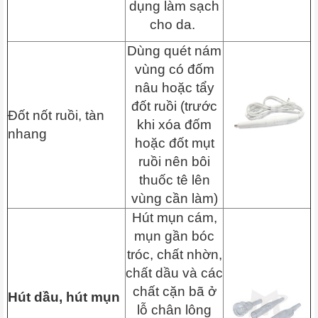
dụng làm sạch
cho da.
Dùng quét nám
vùng có đốm
nâu hoặc tẩy
đốt ruồi (trước
Đốt nốt ruồi, tàn
khi xóa đốm
nhang
hoặc đốt mụt
ruồi nên bôi
thuốc tê lên
vùng cần làm)
Hút mụn cám,
mụn gần bóc
tróc, chất nhờn,
chất dầu và các
chất cặn bã ở
Hút dầu, hút mụn
lỗ chân lông