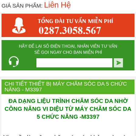
Liên Hệ
GIÁ SẢN PHẨM:
HÃY ĐỂ LẠI SỐ ĐIỆN THOẠI, NHÂN VIÊN TƯ VẤN
SẼ GỌI NGAY CHO BẠN MIỄN PHÍ
CHI TIẾT THIẾT BỊ MÁY CHĂM SÓC DA 5 CHỨC
NĂNG - M3397
ĐA DẠNG LIỆU TRÌNH CHĂM SÓC DA NHỜ
CÔNG NĂNG VI DIỆU TỪ MÁY CHĂM SÓC DA
5 CHỨC NĂNG -M3397