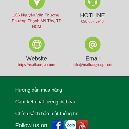
HOTLINE
166 Nguyễn Văn Thương,
Phường Thạnh Mỹ Tây, TP
090 687 2948
HCM
Website
Email
https://maihanspa.com/
info@maihangroup.com
Hướng dẫn mua hàng
Cam kết chất lượng dịch vụ
Chính sách bảo mật thông tin
Follow us on: