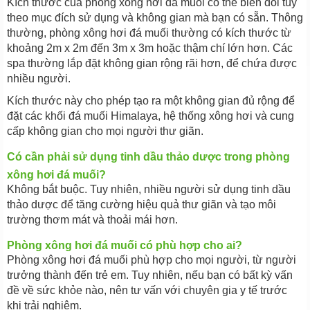
Kích thước của phòng xông hơi đá muối có thể biến đổi tùy
theo mục đích sử dụng và không gian mà bạn có sẵn. Thông
thường, phòng xông hơi đá muối thường có kích thước từ
khoảng 2m x 2m đến 3m x 3m hoặc thậm chí lớn hơn. Các
spa thường lắp đặt không gian rộng rãi hơn, để chứa được
nhiều người.
Kích thước này cho phép tạo ra một không gian đủ rộng để
đặt các khối đá muối Himalaya, hệ thống xông hơi và cung
cấp không gian cho mọi người thư giãn.
Có cần phải sử dụng tinh dầu thảo dược trong phòng
xông hơi đá muối?
Không bắt buộc. Tuy nhiên, nhiều người sử dụng tinh dầu
thảo dược để tăng cường hiệu quả thư giãn và tạo môi
trường thơm mát và thoải mái hơn.
Phòng xông hơi đá muối có phù hợp cho ai?
Phòng xông hơi đá muối phù hợp cho mọi người, từ người
trưởng thành đến trẻ em. Tuy nhiên, nếu bạn có bất kỳ vấn
đề về sức khỏe nào, nên tư vấn với chuyên gia y tế trước
khi trải nghiệm.