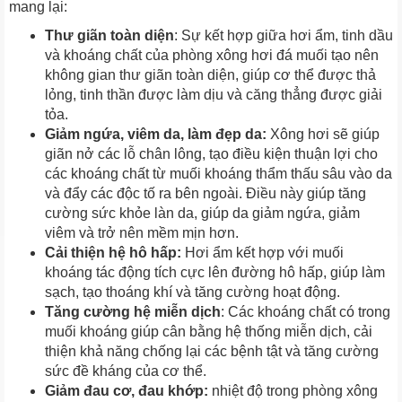
mang lại:
Thư giãn toàn diện
: Sự kết hợp giữa hơi ẩm, tinh dầu
và khoáng chất của phòng xông hơi đá muối tạo nên
không gian thư giãn toàn diện, giúp cơ thể được thả
lỏng, tinh thần được làm dịu và căng thẳng được giải
tỏa.
Giảm ngứa, viêm da, làm đẹp da:
Xông hơi sẽ giúp
giãn nở các lỗ chân lông, tạo điều kiện thuận lợi cho
các khoáng chất từ muối khoáng thẩm thấu sâu vào da
và đẩy các độc tố ra bên ngoài. Điều này giúp tăng
cường sức khỏe làn da, giúp da giảm ngứa, giảm
viêm và trở nên mềm mịn hơn.
Cải thiện hệ hô hấp:
Hơi ẩm kết hợp với muối
khoáng tác động tích cực lên đường hô hấp, giúp làm
sạch, tạo thoáng khí và tăng cường hoạt động.
Tăng cường hệ miễn dịch
: Các khoáng chất có trong
muối khoáng giúp cân bằng hệ thống miễn dịch, cải
thiện khả năng chống lại các bệnh tật và tăng cường
sức đề kháng của cơ thể.
Giảm đau cơ, đau khớp:
nhiệt độ trong phòng xông