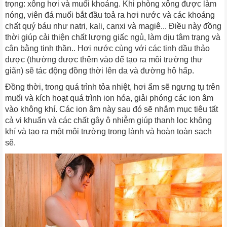
trọng: xông hơi và muối khoáng. Khi phòng xông được làm
nóng, viên đá muối bắt đầu toả ra hơi nước và các khoáng
chất quý báu như natri, kali, canxi và magiê... Điều này đồng
thời giúp cải thiện chất lượng giấc ngủ, làm dịu tâm trạng và
cân bằng tinh thần.. Hơi nước cùng với các tinh dầu thảo
dược (thường được thêm vào để tạo ra môi trường thư
giãn) sẽ tác động đồng thời lên da và đường hô hấp.
Đồng thời, trong quá trình tỏa nhiệt, hơi ẩm sẽ ngưng tụ trên
muối và kích hoạt quá trình ion hóa, giải phóng các ion âm
vào không khí. Các ion âm này sau đó sẽ nhắm mục tiêu tất
cả vi khuẩn và các chất gây ô nhiễm giúp thanh lọc không
khí và tạo ra một môi trường trong lành và hoàn toàn sạch
sẽ.