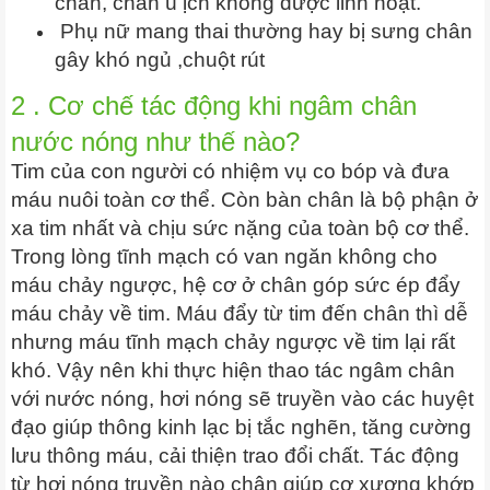
chân, chân ù ịch không được linh hoạt.
Phụ nữ mang thai thường hay bị sưng chân
gây khó ngủ ,chuột rút
2 . Cơ chế tác động khi ngâm chân
nước nóng như thế nào?
Tim của con người có nhiệm vụ co bóp và đưa
máu nuôi toàn cơ thể. Còn bàn chân là bộ phận ở
xa tim nhất và chịu sức nặng của toàn bộ cơ thể.
Trong lòng tĩnh mạch có van ngăn không cho
máu chảy ngược, hệ cơ ở chân góp sức ép đẩy
máu chảy về tim. Máu đẩy từ tim đến chân thì dễ
nhưng máu tĩnh mạch chảy ngược về tim lại rất
khó. Vậy nên k
hi thực hiện thao tác ngâm chân
với nước nóng, hơi nóng sẽ truyền vào các huyệt
đạo giúp thông kinh lạc bị tắc nghẽn, tăng cường
lưu thông máu, cải thiện trao đổi chất. Tác động
từ hơi nóng truyền nào chân giúp cơ xương khớp