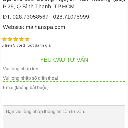
P.25, Q.Bình Thạnh, TP.HCM
ĐT: 028.73058567 - 028.71075999.
Website: maihanspa.com
5
trên
5
với
1
lượt đánh giá
YÊU CẦU TƯ VẤN