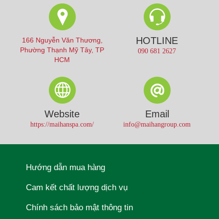
HOTLINE
166 Nguyễn Văn Thương,
Phường Thạnh Mỹ Tây, TP
090 681 2627
HCM
Website
Email
https://maihanspa.com/
info@maihangroup.com
Hướng dẫn mua hàng
Cam kết chất lượng dịch vụ
Chính sách bảo mật thông tin