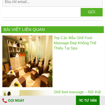
BÀI VIẾT LIÊN QUAN
Top Các Mẫu Ghế Foot
Massage Đẹp Không Thể
Thiếu Tại Spa
Ghế foot massage – Nội thất
Spa đắt lực hỗ trợ các liệu
GỌI NGAY
YC TƯ VẤN
trình chăm sóc thư giãn