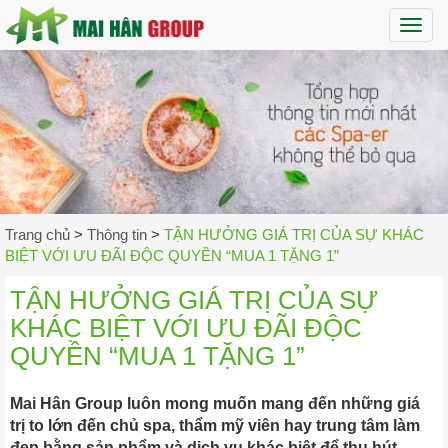
Maih
Trang chủ
>
Thông tin
>
TẬN HƯỞNG GIÁ TRỊ CỦA SỰ KHÁC
BIỆT VỚI ƯU ĐÃI ĐỘC QUYỀN “MUA 1 TẶNG 1”
TẬN HƯỞNG GIÁ TRỊ CỦA SỰ
KHÁC BIỆT VỚI ƯU ĐÃI ĐỘC
QUYỀN “MUA 1 TẶNG 1”
Mai Hân Group luôn mong muốn mang đến những giá
trị to lớn đến chủ spa, thẩm mỹ viên hay trung tâm làm
đẹp bằng sản phẩm và dịch vụ khác biệt để thu hút