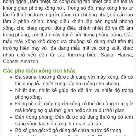
hồng ngoại, tấm nhiệt, có công dụng tạo nhiệt cho lan tỏa ra
không gian phòng xông hơi. Trong số đó, máy xông khô từ
lâu là thiết bị được người dùng ưa chuộng nhất, có cấu tạo
làm 2 phần chính: bảng điều khiển lắp bên ngoài phòng
xông, cho phép người dùng điều chỉnh nhiệt độ và độ ẩm
trong phòng, còn thân máy đặt ở bên trong phòng xông. Các
mẫu máy xông khô được ưa chuộng sử dụng nhất trên thị
trường hiện nay với đa dạng mẫu mã và công suất khác
nhau chủ yếu đến từ các thương hiệu: Sawo, Harvia,
Coasts, Amazon.
Các phụ kiện xông hơi khác
Đá sauna: thường được đi cùng với máy xông, đá có
tác dụng tỏa nhiệt cung cấp hơi nóng cho phòng.
Nhiệt ẩm, nhiệt kế giúp đo độ ẩm và nhiệt độ trong
phòng xông.
Đồng hồ cát: giúp người xông có thể dễ dàng xem giờ
mà không sợ quá thời gian hoặc chưa đủ thời gian.
Đèn trong phòng: Đèn được sử dụng thường có ánh
sáng vàng tạo hiệu ứng thư giãn, ấm áp.
Bộ xô gáo gỗ: xô gỗ dùng để chứa nước để trong