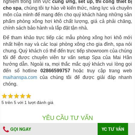
nghiệm trong lĩnh vực
cung ứng, set up, thi công thiết bị
cho spa
, chúng tôi tự hào về kiến thức, năng lực và chuyên
môn của mình để mang đến cho quý khách hàng những sản
phẩm phòng xông hơi khô chất lượng, giá cả phải chăng,
chính sách bảo hành và lắp đặt tận nhà.
Để tham khảo trực tiếp các mẫu phòng xông hơi khô mới
nhất hiện nay và các loại phòng xông cho gia đình, spa nói
chung. Quý khách có thể đến trực tiếp showroom của chúng
tôi để được chuyên viên tư vấn setup Spa của Mai Hân
hướng dẫn. Ngoài ra, mọi thắc mắc quý khách vui lòng gọi
đến số hotline
02866599757
hoặc truy cập trang web
maihanspa.com
của chúng tôi để được giải đáp nhanh
chóng.
5
trên
5
với
1
lượt đánh giá
YÊU CẦU TƯ VẤN
GỌI NGAY
YC TƯ VẤN