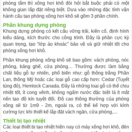
phòng tắm thì xông hơi khô đòi hỏi bắt buộc phải có một
không gian lắp đặt riêng biệt. Dựa vào những đặc tính vận
hành
cấu tạo phòng xông hơi khô sẽ gồm 3 phần chính.
Phần khung dựng phòng
Khung dựng phòng có kết cấu vững trãi, kiên cố, định hình
kiểu dáng, kích thước cho công trình. Đây là phần cực kỳ
quan trọng, tạo “lớp áo khoác” bảo vệ và giữ nhiệt tốt cho
phòng xông hơi khô.
Phần khung phòng xông khô sẽ bao gồm: vách phòng, nóc
phòng, băng ghế, cửa phòng… Thường được làm bằng
chất liệu gỗ tự nhiên, phổ biến như: gỗ thông trắng Phần
Lan, thông Mỹ hoặc các loại gỗ cao cấp hơn: Cedar (Tuyết
tùng đỏ), Hemlock Canada. Đây là những loại gỗ có thể chịu
nhiệt tốt, ít cong vênh, không ngấm nước đặc biệt là ít mắt
nên tạo độ kín tuyệt đối. Độ cao thông thường của phòng
xông sẽ từ 1m9 - 2m, ngoài ra, có thể kế hợp với kính
cường lực khi thiết kế lắp đặt vách ngăn, cửa phòng,…
Thiết bị tạo nhiệt
Các loại thiết bị tạo nhiệt hiện nay có máy xông hơi khô, đèn