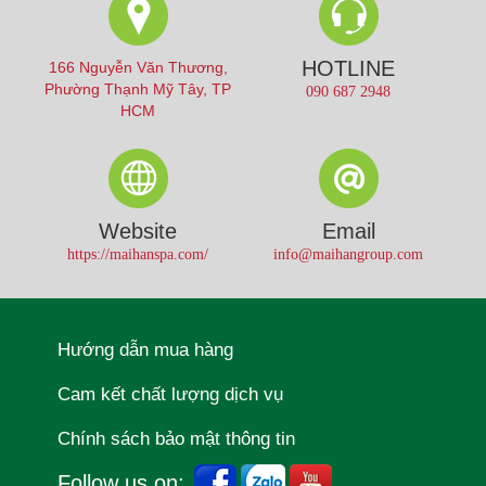
HOTLINE
166 Nguyễn Văn Thương,
Phường Thạnh Mỹ Tây, TP
090 687 2948
HCM
Website
Email
https://maihanspa.com/
info@maihangroup.com
Hướng dẫn mua hàng
Cam kết chất lượng dịch vụ
Chính sách bảo mật thông tin
Follow us on: