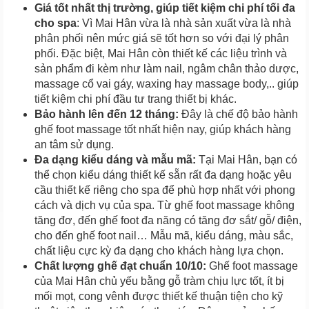
Giá tốt nhất thị trường, giúp tiết kiệm chi phí tối đa
cho spa
: Vì Mai Hân vừa là nhà sản xuất vừa là nhà
phân phối nên mức giá sẽ tốt hơn so với đại lý phân
phối. Đặc biệt, Mai Hân còn thiết kế các liệu trình và
sản phẩm đi kèm như làm nail, ngâm chân thảo dược,
massage cổ vai gáy, waxing hay massage body,.. giúp
tiết kiệm chi phí đầu tư trang thiết bị khác.
Bảo hành lên đến 12 tháng:
Đây là chế độ bảo hành
ghế foot massage tốt nhất hiện nay, giúp khách hàng
an tâm sử dụng.
Đa dạng kiểu dáng và mẫu mã:
Tại Mai Hân, bạn có
thể chọn kiểu dáng thiết kế sẵn rất đa dạng hoặc yêu
cầu thiết kế riêng cho spa để phù hợp nhất với phong
cách và dịch vụ của spa. Từ ghế foot massage không
tăng đơ, đến ghế foot đa năng có tăng đơ sắt/ gỗ/ điện,
cho đến ghế foot nail… Mẫu mã, kiểu dáng, màu sắc,
chất liệu cực kỳ đa dạng cho khách hàng lựa chọn.
Chất lượng ghế đạt chuẩn 10/10:
Ghế foot massage
của Mai Hân chủ yếu bằng gỗ tràm chịu lực tốt, ít bị
mối mọt, cong vênh được thiết kế thuận tiện cho kỹ