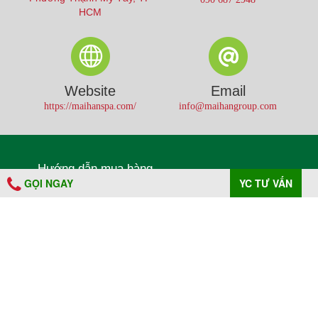
HCM
Website
Email
https://maihanspa.com/
info@maihangroup.com
Hướng dẫn mua hàng
GỌI NGAY
YC TƯ VẤN
Cam kết chất lượng dịch vụ
A PHP Error was encountered
Chính sách bảo mật thông tin
Severity: Warning
Follow us on:
Message: Use of undefined constant
HOTLINE - assumed 'HOTLINE' (this