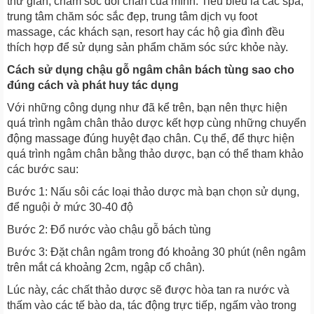
thư giãn, chăm sóc đôi chân của mình. Tiêu biểu là các spa,
trung tâm chăm sóc sắc đẹp, trung tâm dịch vụ foot
massage, các khách sạn, resort hay các hộ gia đình đều
thích hợp để sử dụng sản phẩm chăm sóc sức khỏe này.
Cách sử dụng chậu gỗ ngâm chân bách tùng sao cho
đúng cách và phát huy tác dụng
Với những công dụng như đã kể trên, bạn nên thực hiện
quá trình ngâm chân thảo dược kết hợp cùng những chuyển
động massage đúng huyệt đạo chân. Cụ thể, để thực hiện
quá trình ngâm chân bằng thảo dược, bạn có thể tham khảo
các bước sau:
Bước 1: Nấu sôi các loại thảo dược mà bạn chọn sử dụng,
để nguội ở mức 30-40 độ
Bước 2: Đổ nước vào chậu gỗ bách tùng
Bước 3: Đặt chân ngâm trong đó khoảng 30 phút (nên ngâm
trên mắt cá khoảng 2cm, ngập cổ chân).
Lúc này, các chất thảo dược sẽ được hòa tan ra nước và
thấm vào các tế bào da, tác động trực tiếp, ngấm vào trong