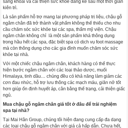
sảng khoái và cải thiện sức khỏe đáng kể sau một thời gian
kiên trì.
Là sản phẩm hỗ trợ mang lại phương pháp trị liệu, chậu gỗ
ngâm chân đã trở thành vật phẩm không thể thiếu cho nhu
cầu chăm sóc sức khỏe tại các spa, thẩm mỹ viện. Chậu
ngâm chân không chỉ là một sản phẩm khá thông dụng
trong hầu hết các spa, đặc biệt spa có dịch vụ foot massage
mà còn thông dụng cho các gia đình muốn chăm sóc sức
khỏe tại nhà.
Với một chiếc chậu ngâm chân, khách hàng có thể thực
hiện bước ngâm chân với các loại thảo dược, muối
Himalaya, tinh dầu… chúng đều có khả năng làm giảm các
cơn đau nhức, hỗ trợ lưu thông các mạch máu, giãn nở tốt
hơn giúp ổn định huyết áp, cân bằng thể trạng, cải thiện giấc
ngủ.
Mua chậu gỗ ngâm chân giá tốt ở đâu để trải nghiệm
spa tại nhà?
Tại Mai Hân Group, chúng tôi hiện đang cung cấp đa dạng
các loại chậu gỗ ngâm chân với giá cả hấp dẫn. Chưa hết,