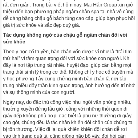
rất đơn giản. Trong bài viết hôm nay, Mai Hân Group xin giới
thiệu đến bạn phương pháp ngâm chân spa tại nhà vô cùng
dễ dàng bằng chậu gỗ bách tùng cao cấp, giúp bạn phục hồi
giá trị sức khỏe và sắc đẹp quý giá.
Tác dụng không ngờ của chậu gỗ ngâm chân đối với
sức khỏe
Theo y học cổ truyền, bàn chân vốn được ví như là “trái tim
thứ hai” vì tầm quan trọng đối với sức khỏe con người. Khi
đây là nơi tập trung rất nhiều huyệt đạo, giúp cân bằng mọi
trạng thái sinh lý trong cơ thể. Không chỉ y học cổ truyền mà
y học phương Tây cũng chứng minh bàn chân là nơi tập
trung nhiều dây thần kinh quan trọng, ảnh hưởng đến trí nhớ
và sự thông minh của con người.
Ngày nay, do đặc thù công việc như ngồi văn phòng nhiều,
thường xuyên đứng lâu giờ, cộng với những thói quen đi
giày dép không phù hợp, đặc biệt là phụ nữ thường đi giày
cao gót, chúng đều là tác nhân khiến đôi chân của chúng ta
bị tổn thương. Việc đi lại quá khiến khiến đôi chân dễ rơi
vào tình trạng quá tải cũng giống não bộ vậy, đòi hỏi cần