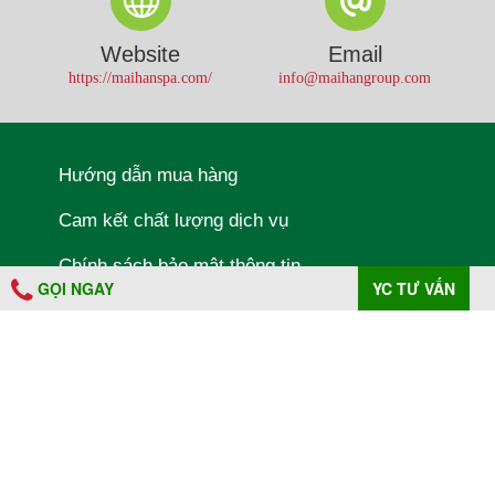
Website
Email
https://maihanspa.com/
info@maihangroup.com
Hướng dẫn mua hàng
Cam kết chất lượng dịch vụ
Chính sách bảo mật thông tin
GỌI NGAY
YC TƯ VẤN
Follow us on:
A PHP Error was encountered
Severity: Warning
MAI HAN GROUP .
Message: Use of undefined constant
All rights reserved
HOTLINE - assumed 'HOTLINE' (this