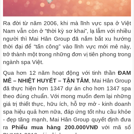
Ra đời từ năm 2006, khi mà lĩnh vực spa ở Việt
Nam vẫn còn ở “thời kỳ sơ khai”, lạ lẫm với nhiều
người thì Mai Hân Group đã nắm bắt xu hướng
thời đại để “tấn công” vào lĩnh vực mới mẻ này,
trở thành một trong những đơn vị tiên phong trong
ngành spa Việt.
Qua hơn 12 năm hoạt động với tinh thần
ĐAM
MÊ – NHIỆT HUYẾT – TẬN TÂM
, Mai Hân Group
đã thực hiện hơn 1347 dự án cho hơn 1347 spa
theo đúng chuẩn.
Với mong muốn đem lại những
giá trị thiết thực, hữu ích, hỗ trợ mở - kinh doanh
spa hiệu quả hơn nữa, đáp ứng tốt nhu cầu khỏe
- đẹp tăng mạnh, Mai Hân Group quyết định đưa
ra
Phiếu mua hàng 200.000VNĐ
với mã số