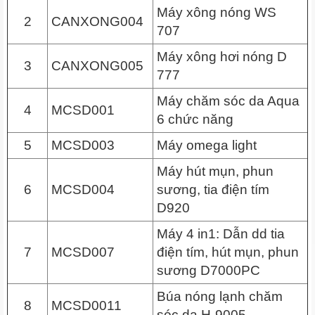
Máy xông nóng WS
2
CANXONG004
707
Máy xông hơi nóng D
3
CANXONG005
777
Máy chăm sóc da Aqua
4
MCSD001
6 chức năng
5
MCSD003
Máy omega light
Máy hút mụn, phun
6
MCSD004
sương, tia điện tím
D920
Máy 4 in1: Dẫn dd tia
7
MCSD007
điện tím, hút mụn, phun
sương D7000PC
Búa nóng lạnh chăm
8
MCSD0011
sóc da H-9005