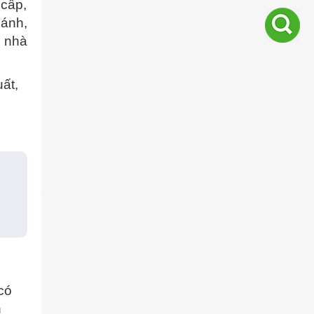
 cấp,
sánh,
t nhà
ất,
có
n