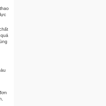
 thao
lực
chất
 quá
cùng
màu
 đơn
m,