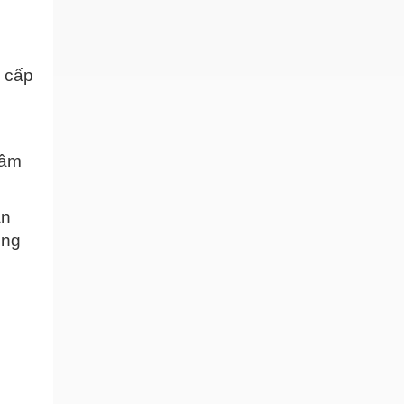
g cấp
tâm
àn
ung