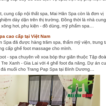
t, cung cấp nội thất spa, Mai Hân Spa còn là đơn vị
 nghiệm dày dặn trên thị trường. Đồng thời là nhà cun
 bị xông hơi, phụ kiện - đồ dùng, mỹ phẩm spa…
pa cao cấp tại Việt Nam
ân Spa đã được hàng trăm spa, thẩm mỹ viện, trung 
cung cấp ghế foot massage cho mình.
Foot - spa chuyên về xoa bóp thư giãn thuộc Tập đo
 Tre Xanh - Gia Lai với 4 ghế foot đa năng. Dự án c
i đá muối cho Trang Pap Spa tại Bình Dương…