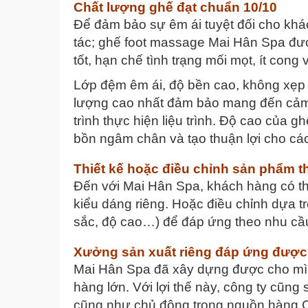
Chất lượng ghế đạt chuẩn 10/10
Để đảm bảo sự êm ái tuyệt đối cho khác
tác; ghế foot massage Mai Hân Spa được
tốt, hạn chế tình trạng mối mọt, ít cong 
Lớp đệm êm ái, độ bền cao, không xẹp l
lượng cao nhất đảm bảo mang đến cảm g
trình thực hiện liệu trình. Độ cao của 
bồn ngâm chân và tạo thuận lợi cho các 
Thiết kế hoặc điều chỉnh sản phẩm t
Đến với Mai Hân Spa, khách hàng có t
kiểu dáng riêng. Hoặc điều chỉnh dựa tr
sắc, độ cao…) để đáp ứng theo nhu cầu
Xưởng sản xuất riêng đáp ứng được
Mai Hân Spa đã xây dựng được cho mì
hàng lớn. Với lợi thế này, công ty cũn
cũng như chủ động trong nguồn hàng.Cu