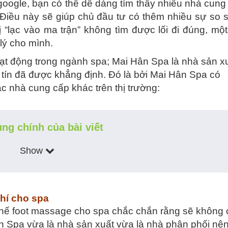
google, bạn có thể dễ dàng tìm thấy nhiều nhà cung
 Điều này sẽ giúp chủ đầu tư có thêm nhiều sự so 
“lạc vào ma trận” không tìm được lối đi đúng, mộ
 lý cho mình.
ạt động trong ngành spa; Mai Hân Spa là nhà sản xu
y tín đã được khẳng định. Đó là bởi Mai Hân Spa có
ác nhà cung cấp khác trên thị trường:
ung chính của bài viết
Show
phí cho spa
 ghế foot massage cho spa chắc chắn rằng sẽ không 
ân Spa vừa là nhà sản xuất vừa là nhà phân phối nê