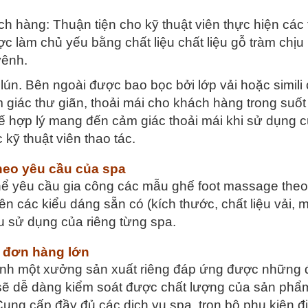
h hàng: Thuận tiện cho kỹ thuật viên thực hiện các
 làm chủ yếu bằng chất liệu chất liệu gỗ tràm chịu 
vênh.
ún. Bên ngoài được bao bọc bởi lớp vải hoặc simili 
iác thư giãn, thoải mái cho khách hàng trong suốt
ghế hợp lý mang đến cảm giác thoải mái khi sử dụng 
kỹ thuật viên thao tác.
heo yêu cầu của spa
hể yêu cầu gia công các mẫu ghế foot massage theo
ên các kiểu dáng sẵn có (kích thước, chất liệu vải, 
 sử dụng của riêng từng spa.
 đơn hàng lớn
nh một xưởng sản xuất riêng đáp ứng được những
g sẽ dễ dàng kiểm soát được chất lượng của sản phẩ
ng cấp đầy đủ các dịch vụ spa, trọn bộ phụ kiện đi