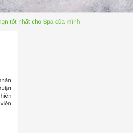
họn tốt nhất cho Spa của mình
 nhân
thuận
nhiên
 viện