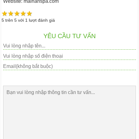
Website: maihanspa.com
5
trên
5
với
1
lượt đánh giá
YÊU CẦU TƯ VẤN